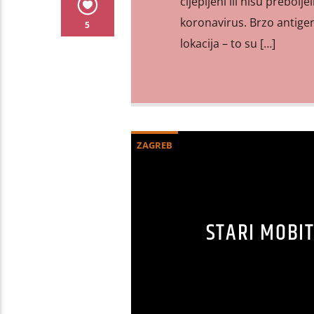
cijepljeni ili nisu prebol
koronavirus. Brzo antige
5
lokacija – to su […]
ZAGREB
STARI MOBIT