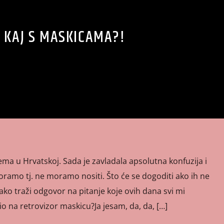
KAJ S MASKICAMA?!
tema u Hrvatskoj. Sada je zavladala apsolutna konfuzija i
oramo tj. ne moramo nositi. Što će se dogoditi ako ih ne
tako traži odgovor na pitanje koje ovih dana svi mi
io na retrovizor maskicu?Ja jesam, da, da, […]