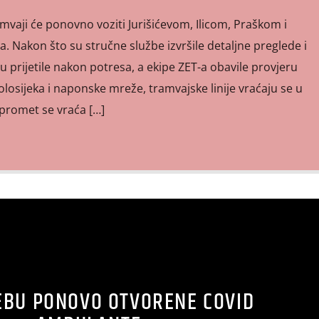
amvaji će ponovno voziti Jurišićevom, Ilicom, Praškom i
a. Nakon što su stručne službe izvršile detaljne preglede i
u prijetile nakon potresa, a ekipe ZET-a obavile provjeru
olosijeka i naponske mreže, tramvajske linije vraćaju se u
 promet se vraća […]
EBU PONOVO OTVORENE COVID