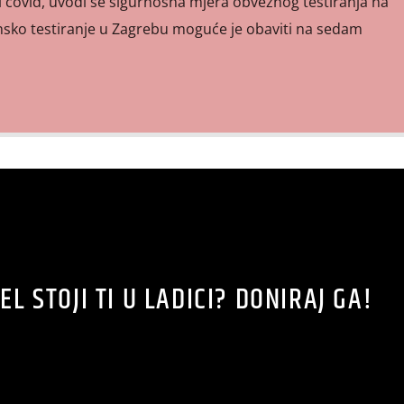
jeli covid, uvodi se sigurnosna mjera obveznog testiranja na
nsko testiranje u Zagrebu moguće je obaviti na sedam
EL STOJI TI U LADICI? DONIRAJ GA!