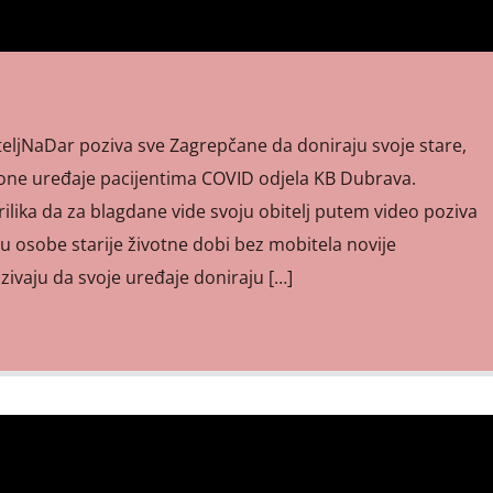
eljNaDar poziva sve Zagrepčane da doniraju svoje stare,
one uređaje pacijentima COVID odjela KB Dubrava.
rilika da za blagdane vide svoju obitelj putem video poziva
su osobe starije životne dobi bez mobitela novije
zivaju da svoje uređaje doniraju […]