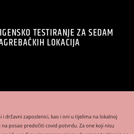
IGENSKO TESTIRANJE ZA SEDAM
AGREBAČKIH LOKACIJA
i i državni zaposlenici, kao i oni u tijelima na lokalnoj
u na posao predočiti covid potvrdu. Za one koji nisu