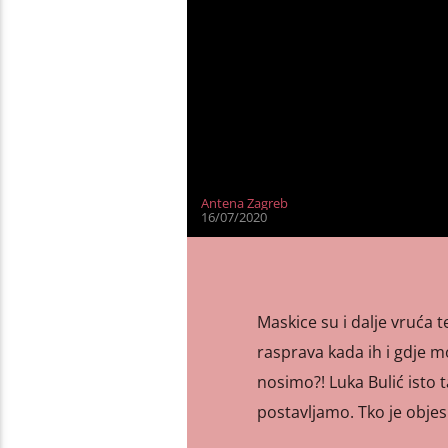
Antena Zagreb
16/07/2020
Maskice su i dalje vruća 
rasprava kada ih i gdje m
nosimo?! Luka Bulić isto 
postavljamo. Tko je objes