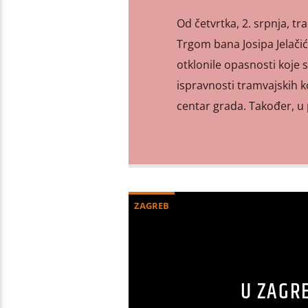
Od četvrtka, 2. srpnja, tr
Trgom bana Josipa Jelačić
otklonile opasnosti koje s
ispravnosti tramvajskih k
centar grada. Također, u
ZAGREB
U ZAGR