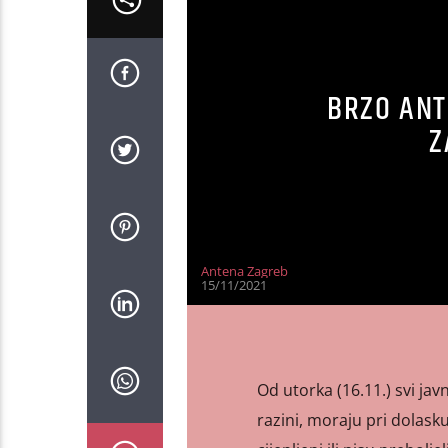
BRZO ANT
Z
Antena Zagreb
15/11/2021
Od utorka (16.11.) svi javn
razini, moraju pri dolask