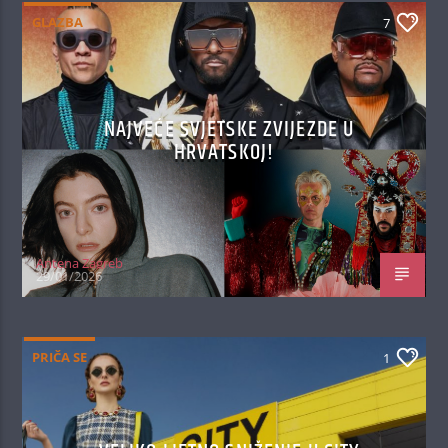
GLAZBA
7
NAJVEĆE SVJETSKE ZVIJEZDE U
HRVATSKOJ!
Antena Zagreb
29/01/2026
PRIČA SE
1