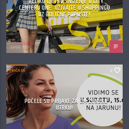
VELIKO LJETNO SNIŽENJE U CITY
CENTERU ONE: UŽIVAJTE U SHOPPINGU
UZ ODLIČNE POPUSTE!
Antena Zagreb
23/06/2025
PRIČA SE
2
POČELE SU PRIJAVE ZA DM ŽENSKU
UTRKU!