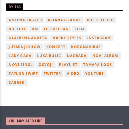
BY TAG
ANTENA ZAGREB
ARIANA GRANDE
BILLIE EILISH
BULLHIT
DM
ED SHEERAN
FILM
GLAZBENA ANKETA
HARRY STYLES
INSTAGRAM
JUTARNJI SHOW
KONCERT
KORONAVIRUS
LADY GAGA
LUKA BULIĆ
NAGRADA
NOVI ALBUM
NOVI SINGL
OSVOJI
PLAYLIST
TAMARA LOOS
TAYLOR SWIFT
TWITTER
VIDEO
YOUTUBE
ZAGREB
YOU MAY ALSO LIKE