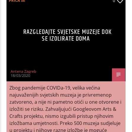
PRIČA SE
0
RAZGLEDAJTE SVJETSKE MUZEJE DOK
SE IZOLIRATE DOMA
Antena Zagreb
18/03/2020
Zbog pandemije COVIDa-19, velika većina
najuvaženijih svjetskih muzeja je privremenop
zatvoreno, a nije ni pametno otići u one otvorene i
izložiti se riziku. Zahvaljujući Googleovom Arts &
Crafts projektu, nismo izgubili pristup njihovim
izložbama umjetnosti. Preko 500 muzeja sudjeluje
u projektu i njihove razne izložbe je moguće