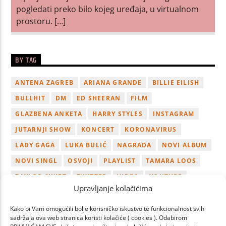
pogledati preko bilo kojeg uređaja, u virtualnom
prostoru. […]
BY TAG
ANTENA ZAGREB
ARIANA GRANDE
BILLIE EILISH
BULLHIT
DM
ED SHEERAN
FILM
GLAZBENA ANKETA
HARRY STYLES
INSTAGRAM
JUTARNJI SHOW
KONCERT
KORONAVIRUS
LADY GAGA
LUKA BULIĆ
NAGRADA
NOVI ALBUM
NOVI SINGL
OSVOJI
PLAYLIST
TAMARA LOOS
TAYLOR SWIFT
TWITTER
VIDEO
YOUTUBE
Upravljanje kolačićima
ZAGREB
Kako bi Vam omogućili bolje korisničko iskustvo te funkcionalnost svih
sadržaja ova web stranica koristi kolačiće ( cookies ). Odabirom