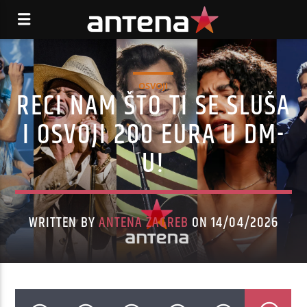
OSVOJI
RECI NAM ŠTO TI SE SLUŠA
I OSVOJI 200 EURA U DM-
U!
WRITTEN BY
ANTENA ZAGREB
ON 14/04/2026