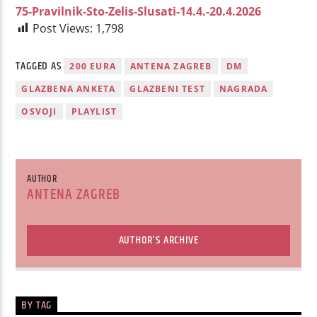
75-Pravilnik-Sto-Zelis-Slusati-14.4.-20.4.2026
Post Views:
1,798
TAGGED AS
200 EURA
ANTENA ZAGREB
DM
GLAZBENA ANKETA
GLAZBENI TEST
NAGRADA
OSVOJI
PLAYLIST
AUTHOR
ANTENA ZAGREB
AUTHOR'S ARCHIVE
BY TAG