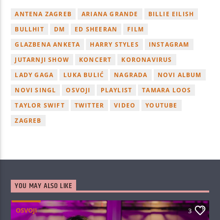
ANTENA ZAGREB
ARIANA GRANDE
BILLIE EILISH
BULLHIT
DM
ED SHEERAN
FILM
GLAZBENA ANKETA
HARRY STYLES
INSTAGRAM
JUTARNJI SHOW
KONCERT
KORONAVIRUS
LADY GAGA
LUKA BULIĆ
NAGRADA
NOVI ALBUM
NOVI SINGL
OSVOJI
PLAYLIST
TAMARA LOOS
TAYLOR SWIFT
TWITTER
VIDEO
YOUTUBE
ZAGREB
YOU MAY ALSO LIKE
OSVOJI
3