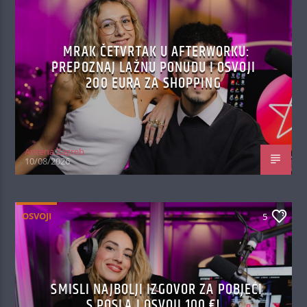
MRAK ČETVRTAK U AFTERWORKU:
PREPOZNAJ LAŽNU PONUDU I OSVOJI
200 EURA ZA SHOPPING
Antena Zagreb
10/08/2026
OSVOJI
5
SMISLI NAJBOLJI IZGOVOR ZA POBJEĆI
S POSLA I OSVOJI 100 €!