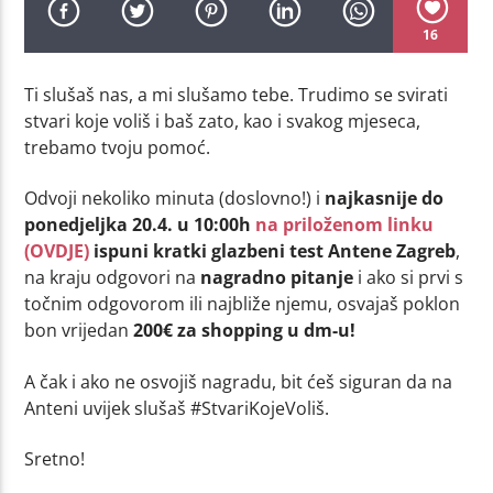
16
Ti slušaš nas, a mi slušamo tebe. Trudimo se svirati
stvari koje voliš i baš zato, kao i svakog mjeseca,
trebamo tvoju pomoć.
Odvoji nekoliko minuta (doslovno!) i
najkasnije do
ponedjeljka 20.4. u 10:00h
na priloženom linku
(OVDJE)
ispuni kratki glazbeni test Antene Zagreb
,
na kraju odgovori na
nagradno pitanje
i ako si prvi s
točnim odgovorom ili najbliže njemu, osvajaš poklon
bon vrijedan
200€ za shopping u dm-u!
A čak i ako ne osvojiš nagradu, bit ćeš siguran da na
Anteni uvijek slušaš #StvariKojeVoliš.
Sretno!