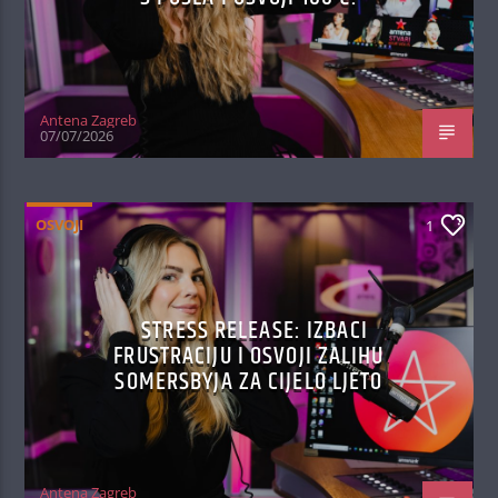
Antena Zagreb
07/07/2026
OSVOJI
1
STRESS RELEASE: IZBACI
FRUSTRACIJU I OSVOJI ZALIHU
SOMERSBYJA ZA CIJELO LJETO
Antena Zagreb