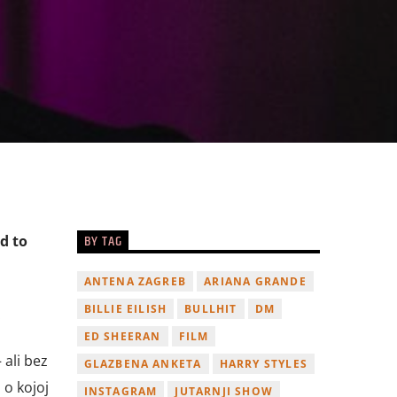
BY TAG
d to
ANTENA ZAGREB
ARIANA GRANDE
BILLIE EILISH
BULLHIT
DM
!
ED SHEERAN
FILM
 ali bez
GLAZBENA ANKETA
HARRY STYLES
 o kojoj
INSTAGRAM
JUTARNJI SHOW