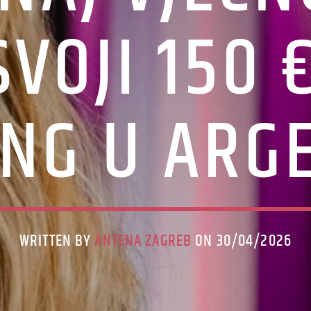
SVOJI 150 
ING U ARG
WRITTEN BY
ANTENA ZAGREB
ON 30/04/2026