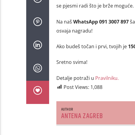
se pjesmi radi što je brže moguće.
Na naš
WhatsApp 091 3007 897
ša
osvaja nagradu!
Ako budeš točan i prvi, tvojih je
15
Sretno svima!
Detalje potraži u
Pravilniku.
Post Views:
1,088
AUTHOR
ANTENA ZAGREB