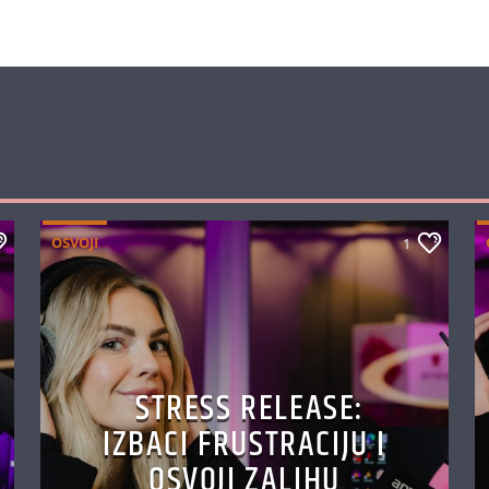
OSVOJI
1
STRESS RELEASE:
IZBACI FRUSTRACIJU I
OSVOJI ZALIHU