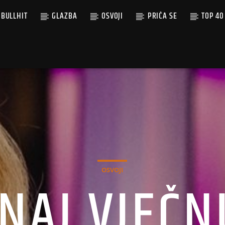
BULLHIT
GLAZBA
OSVOJI
PRIČA SE
TOP 40
OSVOJI
NAJ VJEČN