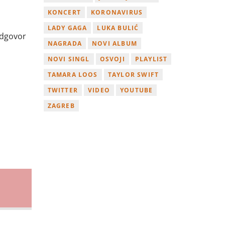
KONCERT
KORONAVIRUS
LADY GAGA
LUKA BULIĆ
odgovor
NAGRADA
NOVI ALBUM
NOVI SINGL
OSVOJI
PLAYLIST
TAMARA LOOS
TAYLOR SWIFT
TWITTER
VIDEO
YOUTUBE
ZAGREB