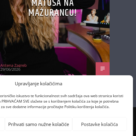
MATOŠA NA
MAŽURANCU!
Antena Zagreb
29/06/2026
Upravljanje kolačićima
orisničko iskustvo te funkcionalnost svih sadržaja ova web stranica koristi
om PRIHVAĆAM SVE slažete se s korištenjem kolačića za koje je potrebna
za sve dodatne informacije pročitajte Politiku korištenja kolačića.
Prihvati samo nužne kolačiće
Postavke kolačića