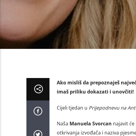
Ako misliš da prepoznaješ najveć
imaš priliku dokazati i unovčiti!
Cijeli tjedan u
Prijepodnevu na Ant
Naša
Manuela Svorcan
najavit će
otkrivanja izvođača i naziva pjesm