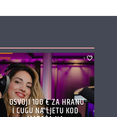
OSVOJI
1
OSVOJI 100 € ZA HRANU
I CUGU NA LJETU KOD