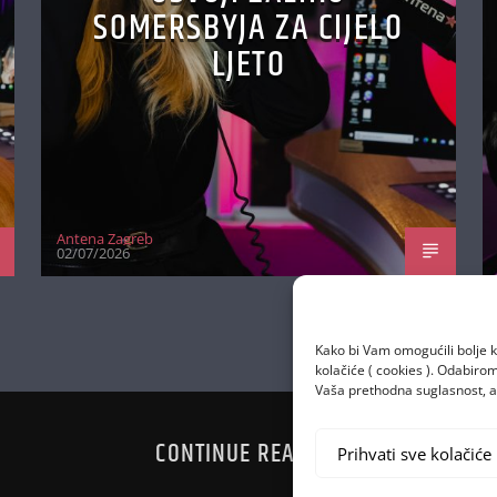
SOMERSBYJA ZA CIJELO
LJETO
Antena Zagreb
02/07/2026
Kako bi Vam omogućili bolje k
kolačiće ( cookies ). Odabir
Vaša prethodna suglasnost, a 
CONTINUE READING
Prihvati sve kolačiće