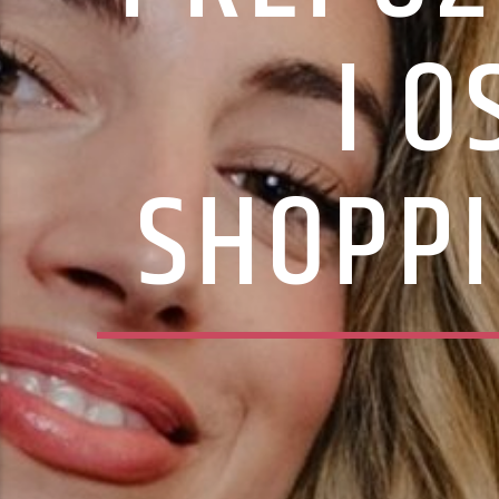
I O
SHOPP