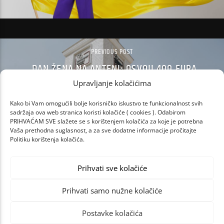
PREVIOUS POST
DAN ŽENA NA ANTENI: OSVOJI 400 EURA
ZA SEBE I FRENDICU U DESIGNER OUTLETU
Upravljanje kolačićima
CROATIA!
Kako bi Vam omogućili bolje korisničko iskustvo te funkcionalnost svih
sadržaja ova web stranica koristi kolačiće ( cookies ). Odabirom
PRIHVAĆAM SVE slažete se s korištenjem kolačića za koje je potrebna
Vaša prethodna suglasnost, a za sve dodatne informacije pročitajte
Politiku korištenja kolačića.
Prihvati sve kolačiće
Prihvati samo nužne kolačiće
Postavke kolačića