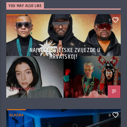
YOU MAY ALSO LIKE
GLAZBA
7
NAJVEĆE SVJETSKE ZVIJEZDE U
HRVATSKOJ!
Antena Zagreb
29/01/2026
GLAZBA
9