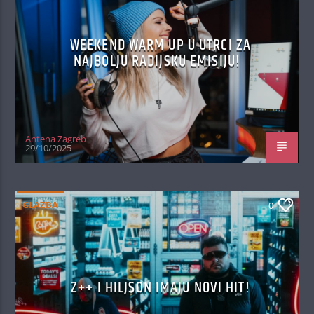
WEEKEND WARM UP U UTRCI ZA
NAJBOLJU RADIJSKU EMISIJU!
Antena Zagreb
29/10/2025
GLAZBA
0
Z++ I HILJSON IMAJU NOVI HIT!