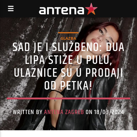
GLAZBA
SAD JE I SLUŽBENO: DUA
LIPA STIŽE U PULU,
ULAZNICE SU U PRODAJI
OD PETKA!
WRITTEN BY
ANTENA ZAGREB
ON 18/03/2024