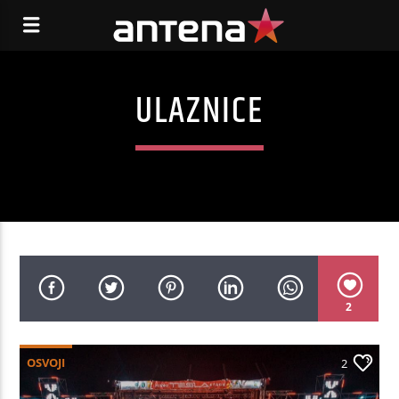
ULAZNICE
2
OSVOJI
2