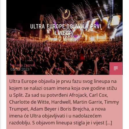
ULTRA EUROPE OBJAVILA PRVI
LINEUP!
Antena Zagreb
02/03/2023
Ultra Europe objavila je prvu fazu svog lineupa na
kojem se nalazi osam imena koja ove godine stižu
u Split. Za sad su potvrđeni Afrojack, Carl Cox,
Charlotte de Witte, Hardwell, Martin Garrix, Timmy
Trumpet, Adam Beyer i Boris Brejcha, a nova
imena će Ultra objavljivati i u nadolazećem
razdoblju. S objavom lineupa stigla je i vijest […]