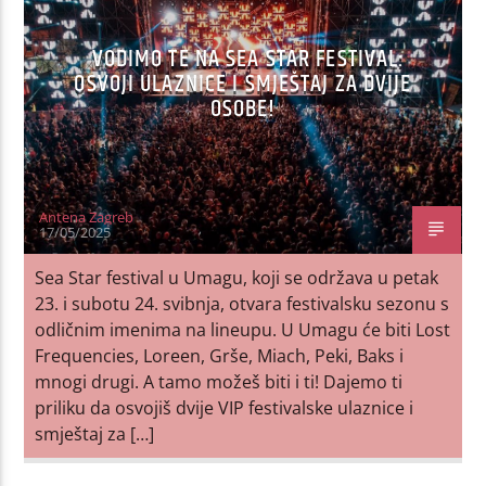
VODIMO TE NA SEA STAR FESTIVAL:
OSVOJI ULAZNICE I SMJEŠTAJ ZA DVIJE
OSOBE!
Antena Zagreb
17/05/2025
Sea Star festival u Umagu, koji se održava u petak
23. i subotu 24. svibnja, otvara festivalsku sezonu s
odličnim imenima na lineupu. U Umagu će biti Lost
Frequencies, Loreen, Grše, Miach, Peki, Baks i
mnogi drugi. A tamo možeš biti i ti! Dajemo ti
priliku da osvojiš dvije VIP festivalske ulaznice i
smještaj za […]