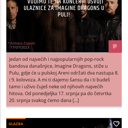
VODIMO TE NA KONCERT: OSVOJI
ULAZNICE ZA IMAGINE DRAGONS U
PULI!
Antena Zagreb
17/07/2023
Jedan od najvećih i najpopularnijih pop-rock
bandova današnjice, Imagine Dragons, stiže u
Pulu, gdje će u pulskoj Areni održati dva nastupa 8.
i 9. kolovoza. A mi ti dajemo šansu da i ti budeš
tamo i uživo čuješ neke od njihovih najvećih
hitova. Od ponedjeljka 17. srpnja pa do četvrtka
20. srpnja svakog ćemo dana […]
GLAZBA
4