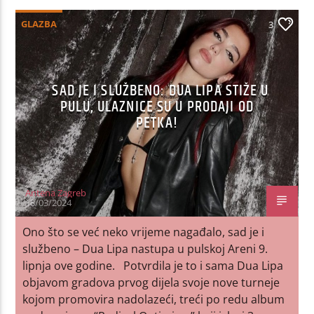
GLAZBA
3
SAD JE I SLUŽBENO: DUA LIPA STIŽE U
PULU, ULAZNICE SU U PRODAJI OD
PETKA!
Antena Zagreb
18/03/2024
Ono što se već neko vrijeme nagađalo, sad je i
službeno – Dua Lipa nastupa u pulskoj Areni 9.
lipnja ove godine. Potvrdila je to i sama Dua Lipa
objavom gradova prvog dijela svoje nove turneje
kojom promovira nadolazeći, treći po redu album