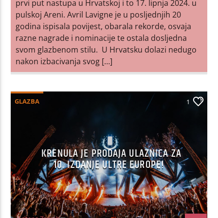
prvi put nastupa u Hrvatskoj i to 17. lipnja 2024. u
pulskoj Areni. Avril Lavigne je u posljednjih 20
godina ispisala povijest, obarala rekorde, osvaja
razne nagrade i nominacije te ostala dosljedna
svom glazbenom stilu. U Hrvatsku dolazi nedugo
nakon izbacivanja svog […]
GLAZBA
1
KRENULA JE PRODAJA ULAZNICA ZA
10. IZDANJE ULTRE EUROPE!