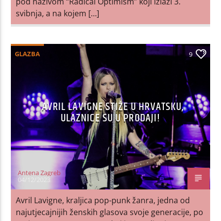
pod nazivom “Radical Optimism” koji izlazi 3.
svibnja, a na kojem […]
GLAZBA
9
AVRIL LAVIGNE STIŽE U HRVATSKU,
ULAZNICE SU U PRODAJI!
Antena Zagreb
04/12/2023
Avril Lavigne, kraljica pop-punk žanra, jedna od
najutjecajnijih ženskih glasova svoje generacije, po