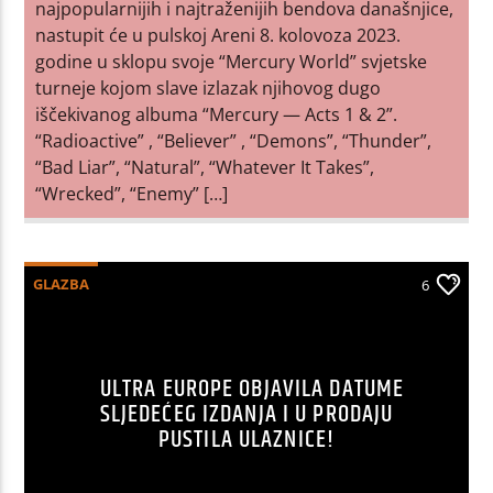
najpopularnijih i najtraženijih bendova današnjice,
nastupit će u pulskoj Areni 8. kolovoza 2023.
godine u sklopu svoje “Mercury World” svjetske
turneje kojom slave izlazak njihovog dugo
iščekivanog albuma “Mercury — Acts 1 & 2”.
“Radioactive” , “Believer” , “Demons”, “Thunder”,
“Bad Liar”, “Natural”, “Whatever It Takes”,
“Wrecked”, “Enemy” […]
GLAZBA
6
ULTRA EUROPE OBJAVILA DATUME
SLJEDEĆEG IZDANJA I U PRODAJU
PUSTILA ULAZNICE!