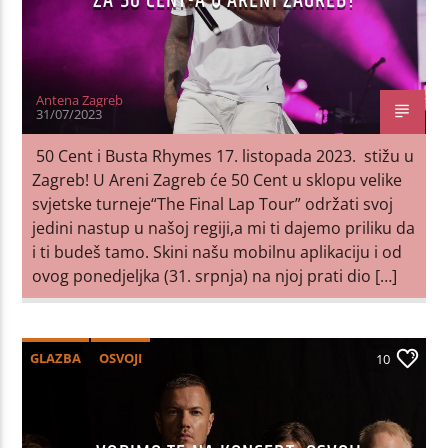
ZA 50 CENT-A U ARENI ZAGREB!
Antena Zagreb
31/07/2023
50 Cent i Busta Rhymes 17. listopada 2023. stižu u
Zagreb! U Areni Zagreb će 50 Cent u sklopu velike
svjetske turneje“The Final Lap Tour” održati svoj
jedini nastup u našoj regiji,a mi ti dajemo priliku da
i ti budeš tamo. Skini našu mobilnu aplikaciju i od
ovog ponedjeljka (31. srpnja) na njoj prati dio […]
GLAZBA
OSVOJI
10