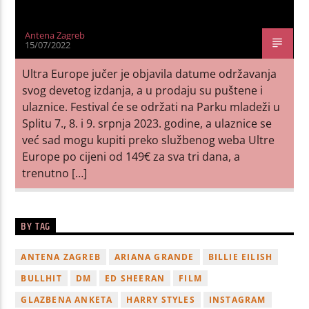
Antena Zagreb
15/07/2022
Ultra Europe jučer je objavila datume održavanja
svog devetog izdanja, a u prodaju su puštene i
ulaznice. Festival će se održati na Parku mladeži u
Splitu 7., 8. i 9. srpnja 2023. godine, a ulaznice se
već sad mogu kupiti preko službenog weba Ultre
Europe po cijeni od 149€ za sva tri dana, a
trenutno […]
BY TAG
ANTENA ZAGREB
ARIANA GRANDE
BILLIE EILISH
BULLHIT
DM
ED SHEERAN
FILM
GLAZBENA ANKETA
HARRY STYLES
INSTAGRAM