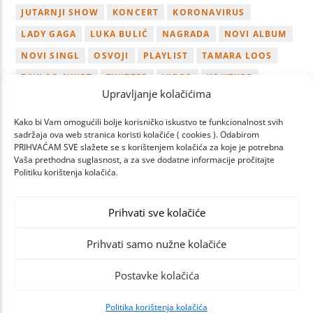
JUTARNJI SHOW
KONCERT
KORONAVIRUS
LADY GAGA
LUKA BULIĆ
NAGRADA
NOVI ALBUM
NOVI SINGL
OSVOJI
PLAYLIST
TAMARA LOOS
TAYLOR SWIFT
TWITTER
VIDEO
YOUTUBE
Upravljanje kolačićima
ZAGREB
Kako bi Vam omogućili bolje korisničko iskustvo te funkcionalnost svih
sadržaja ova web stranica koristi kolačiće ( cookies ). Odabirom
PRIHVAĆAM SVE slažete se s korištenjem kolačića za koje je potrebna
Vaša prethodna suglasnost, a za sve dodatne informacije pročitajte
Politiku korištenja kolačića.
NEXT
PAGES
Prihvati sve kolačiće
Prihvati samo nužne kolačiće
Postavke kolačića
Politika korištenja kolačića