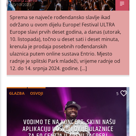
Antena Zagreb
10/10/2023
Sprema se najveće rođendansko slavlje ikad
održano u ovom dijelu Europe! Festival ULTRA
Europe slavi prvih deset godina, a danas (utorak,
10. listopada), točno u deset sati i deset minuta,
krenula je prodaja posebnih rođendanskih
ulaznica putem online sustava Entrio. Mjesto
radnje je splitski Park mladeži, vrijeme radnje od
12. do 14. srpnja 2024. godine. […]
GLAZBA
OSVOJI
5
VODIMO TE NA KONCERT: SKINI NAŠU
APLIKACIJU I OSVOJI DVIJE ULAZNICE