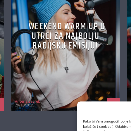
WEEKEND WARM UP U
UTRCI ZA NAJBOLJU
RADIJSKU EMISIJU!
Antena Zagreb
29/10/2025
Kako bi Vam omogućili bolje k
kolačiće ( cookies ). Odabir