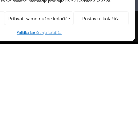
za sve dodatne informacije pročitajte Politiku korištenja kolačića.
Prihvati samo nužne kolačiće
Postavke kolačića
Politika korištenja kolačića
PREVIOUS POST
NCERT HARRYJA STYLESA NA
RASKRIŽJU