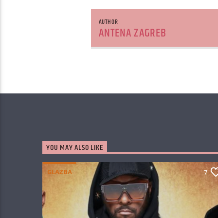
AUTHOR
ANTENA ZAGREB
YOU MAY ALSO LIKE
GLAZBA
7