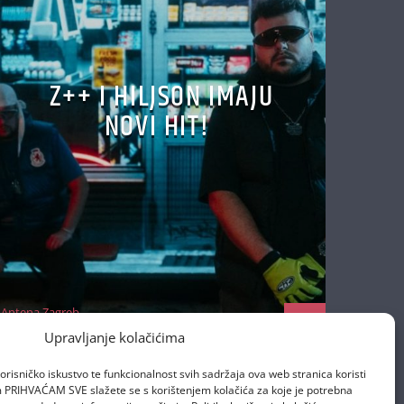
Z++ I HILJSON IMAJU
NOVI HIT!
Antena Zagreb
22/10/2025
Upravljanje kolačićima
orisničko iskustvo te funkcionalnost svih sadržaja ova web stranica koristi
om PRIHVAĆAM SVE slažete se s korištenjem kolačića za koje je potrebna