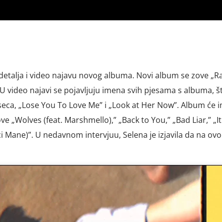
detalja i video najavu novog albuma. Novi album se zove „Ra
. U video najavi se pojavljuju imena svih pjesama s albuma, š
seca, „Lose You To Love Me” i „Look at Her Now”. Album će im
ove „Wolves (feat. Marshmello),” „Back to You,” „Bad Liar,” „It
cci Mane)”. U nedavnom intervjuu, Selena je izjavila da na ov