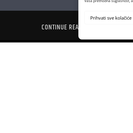
Vaša prethodna suglasnost, a 
Prihvati sve kolačiće
CONTINUE READING
OVNU PJESMU
MINI KO