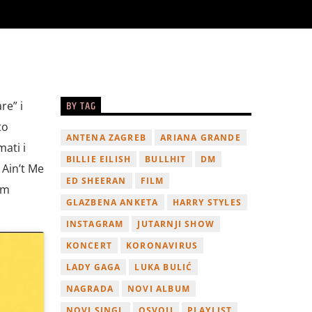
BY TAG
re” i
to
ANTENA ZAGREB
ARIANA GRANDE
ati i
BILLIE EILISH
BULLHIT
DM
 Ain’t Me
ED SHEERAN
FILM
om
GLAZBENA ANKETA
HARRY STYLES
INSTAGRAM
JUTARNJI SHOW
KONCERT
KORONAVIRUS
LADY GAGA
LUKA BULIĆ
NAGRADA
NOVI ALBUM
NOVI SINGL
OSVOJI
PLAYLIST