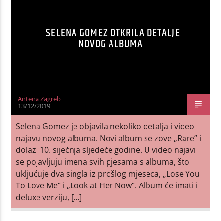
SELENA GOMEZ OTKRILA DETALJE
NOVOG ALBUMA
Antena Zagreb
13/12/2019
Selena Gomez je objavila nekoliko detalja i video
najavu novog albuma. Novi album se zove „Rare” i
dolazi 10. siječnja sljedeće godine. U video najavi
se pojavljuju imena svih pjesama s albuma, što
ukljućuje dva singla iz prošlog mjeseca, „Lose You
To Love Me” i „Look at Her Now”. Album će imati i
deluxe verziju, […]