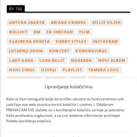
BY TAG
ANTENA ZAGREB
ARIANA GRANDE
BILLIE EILISH
BULLHIT
DM
ED SHEERAN
FILM
GLAZBENA ANKETA
HARRY STYLES
INSTAGRAM
JUTARNJI SHOW
KONCERT
KORONAVIRUS
LADY GAGA
LUKA BULIĆ
NAGRADA
NOVI ALBUM
NOVI SINGL
OSVOJI
PLAYLIST
TAMARA LOOS
TAYLOR SWIFT
TWITTER
VIDEO
YOUTUBE
Upravljanje kolačićima
ZAGREB
Kako bi Vam omogućili bolje korisničko iskustvo te funkcionalnost svih
sadržaja ova web stranica koristi kolačiće ( cookies ). Odabirom
PRIHVAĆAM SVE slažete se s korištenjem kolačića za koje je potrebna
Vaša prethodna suglasnost, a za sve dodatne informacije pročitajte
Politiku korištenja kolačića.
PAGES