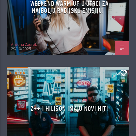
WEEKEND WARM UP U UTRCI ZA
NAJBOLJU RADIJSKU EMISIJU!
Antena Zagreb
29/10/2025
GLAZBA
0
Z++ I HILJSON IMAJU NOVI HIT!