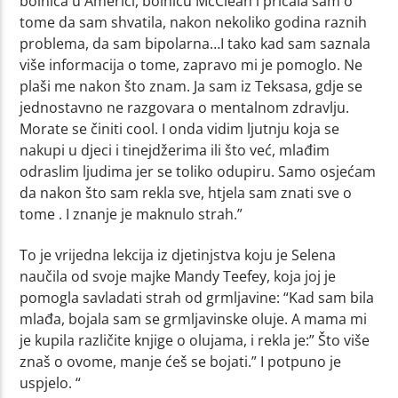
bolnica u Americi, bolnicu McClean i pričala sam o
tome da sam shvatila, nakon nekoliko godina raznih
problema, da sam bipolarna…I tako kad sam saznala
više informacija o tome, zapravo mi je pomoglo. Ne
plaši me nakon što znam. Ja sam iz Teksasa, gdje se
jednostavno ne razgovara o mentalnom zdravlju.
Morate se činiti cool. I onda vidim ljutnju koja se
nakupi u djeci i tinejdžerima ili što već, mlađim
odraslim ljudima jer se toliko odupiru. Samo osjećam
da nakon što sam rekla sve, htjela sam znati sve o
tome . I znanje je maknulo strah.”
To je vrijedna lekcija iz djetinjstva koju je Selena
naučila od svoje majke Mandy Teefey, koja joj je
pomogla savladati strah od grmljavine: “Kad sam bila
mlađa, bojala sam se grmljavinske oluje. A mama mi
je kupila različite knjige o olujama, i rekla je:” Što više
znaš o ovome, manje ćeš se bojati.” I potpuno je
uspjelo. “