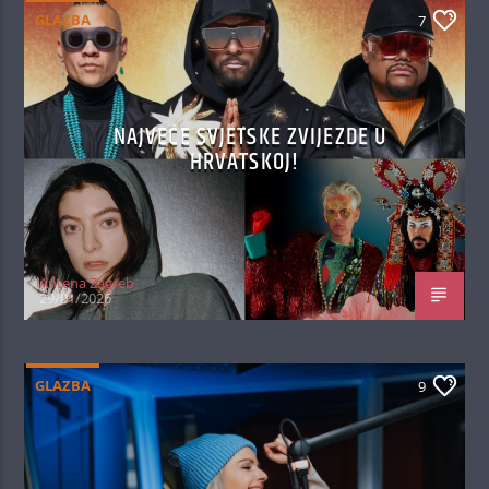
GLAZBA
7
NAJVEĆE SVJETSKE ZVIJEZDE U
HRVATSKOJ!
Antena Zagreb
29/01/2026
GLAZBA
9