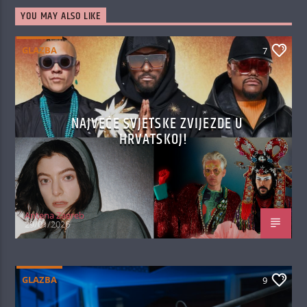
YOU MAY ALSO LIKE
GLAZBA
7
NAJVEĆE SVJETSKE ZVIJEZDE U
HRVATSKOJ!
Antena Zagreb
29/01/2026
GLAZBA
9