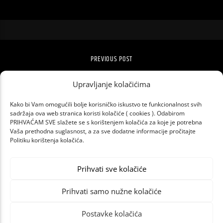
PREVIOUS POST
VIRTUALNI POGLED U AUSTRALIJU U
ZOOLOŠKOM VRTU
Upravljanje kolačićima
Kako bi Vam omogućili bolje korisničko iskustvo te funkcionalnost svih
sadržaja ova web stranica koristi kolačiće ( cookies ). Odabirom
PRIHVAĆAM SVE slažete se s korištenjem kolačića za koje je potrebna
Vaša prethodna suglasnost, a za sve dodatne informacije pročitajte
Politiku korištenja kolačića.
Prihvati sve kolačiće
Prihvati samo nužne kolačiće
Postavke kolačića