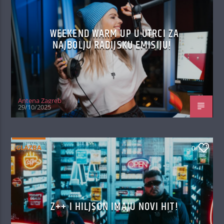
WEEKEND WARM UP U UTRCI ZA
NAJBOLJU RADIJSKU EMISIJU!
Antena Zagreb
29/10/2025
GLAZBA
0
Z++ I HILJSON IMAJU NOVI HIT!