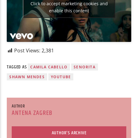
Click to accept marketing cookies and
enable this content
Post Views:
2,381
TAGGED AS
CAMILA CABELLO
SENORITA
SHAWN MENDES
YOUTUBE
AUTHOR
ANTENA ZAGREB
AUTHOR'S ARCHIVE