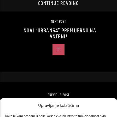
CONTINUE READING
NEXT POST
NOVI “URBAN&4” PREMIJERNO NA
ANTENI!
PREVIOUS POST
KLINGONSKI STIGAO NA DUOLINGO
Upravljanje kolačićima
Kako bi Vam omogućili bolje korisničko iskustvo te funkcionalnost svih