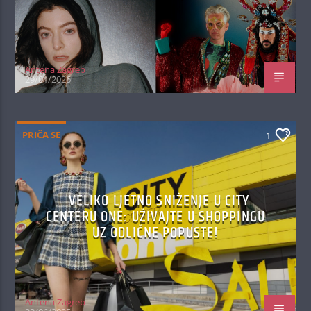
Antena Zagreb
29/01/2026
PRIČA SE
1
VELIKO LJETNO SNIŽENJE U CITY
CENTERU ONE: UŽIVAJTE U SHOPPINGU
UZ ODLIČNE POPUSTE!
Antena Zagreb