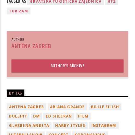
TAGGED AS
HRVATSKA TURISTIČKA ZAJEDNICA
HTZ
TURIZAM
AUTHOR
ANTENA ZAGREB
AUTHOR'S ARCHIVE
BY TAG
ANTENA ZAGREB
ARIANA GRANDE
BILLIE EILISH
BULLHIT
DM
ED SHEERAN
FILM
GLAZBENA ANKETA
HARRY STYLES
INSTAGRAM
JUTARNJI SHOW
KONCERT
KORONAVIRUS