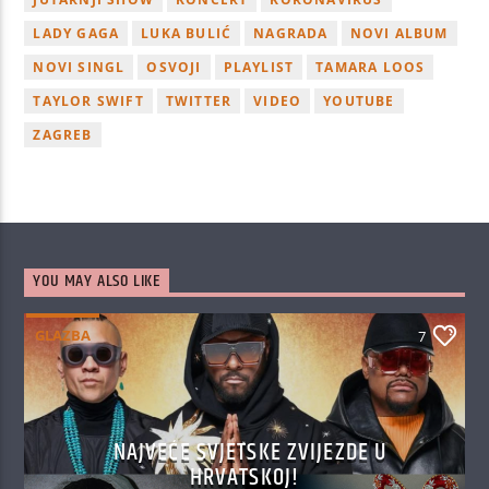
LADY GAGA
LUKA BULIĆ
NAGRADA
NOVI ALBUM
NOVI SINGL
OSVOJI
PLAYLIST
TAMARA LOOS
TAYLOR SWIFT
TWITTER
VIDEO
YOUTUBE
ZAGREB
YOU MAY ALSO LIKE
GLAZBA
7
NAJVEĆE SVJETSKE ZVIJEZDE U
HRVATSKOJ!