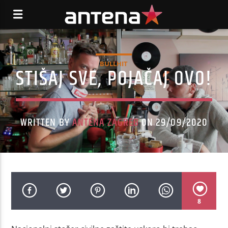
BULLHIT
STIŠAJ SVE, POJAČAJ OVO!
WRITTEN BY
ANTENA ZAGREB
ON 29/09/2020
8