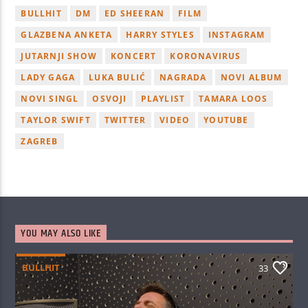
BULLHIT
DM
ED SHEERAN
FILM
GLAZBENA ANKETA
HARRY STYLES
INSTAGRAM
JUTARNJI SHOW
KONCERT
KORONAVIRUS
LADY GAGA
LUKA BULIĆ
NAGRADA
NOVI ALBUM
NOVI SINGL
OSVOJI
PLAYLIST
TAMARA LOOS
TAYLOR SWIFT
TWITTER
VIDEO
YOUTUBE
ZAGREB
YOU MAY ALSO LIKE
BULLHIT
33