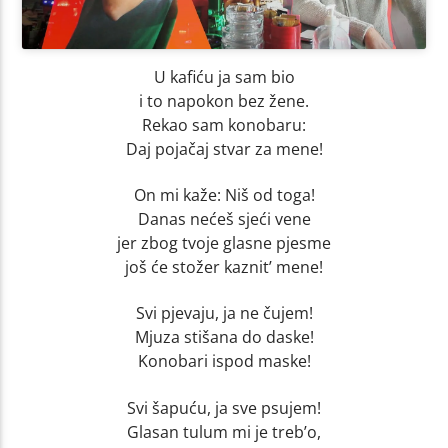
U kafiću ja sam bio
i to napokon bez žene.
Rekao sam konobaru:
Daj pojačaj stvar za mene!
On mi kaže: Niš od toga!
Danas nećeš sjeći vene
jer zbog tvoje glasne pjesme
još će stožer kaznit’ mene!
Svi pjevaju, ja ne čujem!
Mjuza stišana do daske!
Konobari ispod maske!
Svi šapuću, ja sve psujem!
Glasan tulum mi je treb’o,