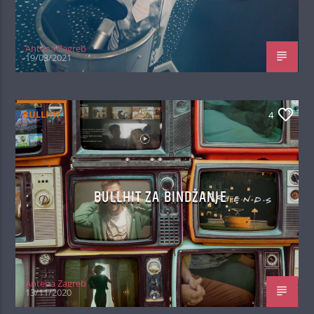
Antena Zagreb
19/03/2021
BULLHIT
4
BULLHIT ZA BINDŽANJE
Antena Zagreb
13/11/2020