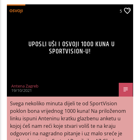
OSVOJI
5
UPOSLI UŠI I OSVOJI 1000 KUNA U
SPORTVISION-U!
Antena Zagreb
19/10/2021
Svega nekoliko minuta dijeli te od SportVision
poklon bona vrijednog 1000 kuna! Na priloženom
linku ispuni Anteninu kratku glazbenu anketu u
kojoj ćeš nam reći koje stvari voliš te na kraju
odgovori na nagradno pitanje i uz malo sreće je