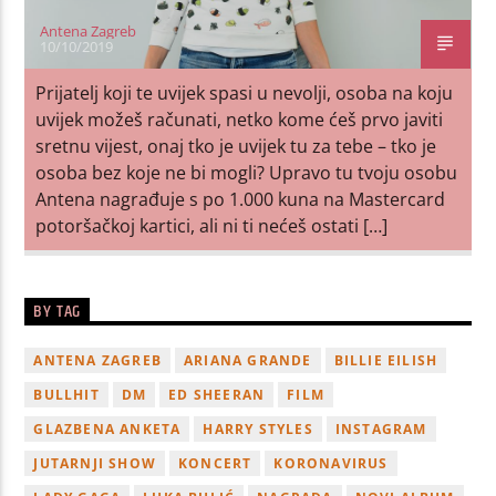
Antena Zagreb
10/10/2019
Prijatelj koji te uvijek spasi u nevolji, osoba na koju
uvijek možeš računati, netko kome ćeš prvo javiti
sretnu vijest, onaj tko je uvijek tu za tebe – tko je
osoba bez koje ne bi mogli? Upravo tu tvoju osobu
Antena nagrađuje s po 1.000 kuna na Mastercard
potoršačkoj kartici, ali ni ti nećeš ostati […]
BY TAG
ANTENA ZAGREB
ARIANA GRANDE
BILLIE EILISH
BULLHIT
DM
ED SHEERAN
FILM
GLAZBENA ANKETA
HARRY STYLES
INSTAGRAM
JUTARNJI SHOW
KONCERT
KORONAVIRUS