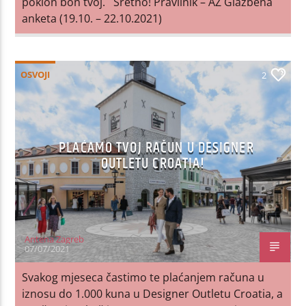
poklon bon tvoj. Sretno! Pravilnik – AZ Glazbena
anketa (19.10. – 22.10.2021)
OSVOJI
2
PLAĆAMO TVOJ RAČUN U DESIGNER
OUTLETU CROATIA!
Antena Zagreb
07/07/2021
Svakog mjeseca častimo te plaćanjem računa u
iznosu do 1.000 kuna u Designer Outletu Croatia, a