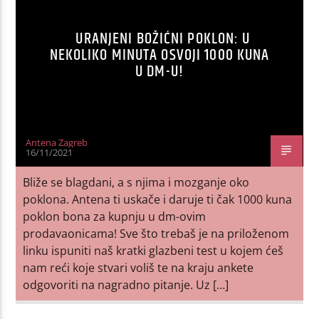
URANJENI BOŽIĆNI POKLON: U
NEKOLIKO MINUTA OSVOJI 1000 KUNA
U DM-U!
Antena Zagreb
16/11/2021
Bliže se blagdani, a s njima i mozganje oko
poklona. Antena ti uskače i daruje ti čak 1000 kuna
poklon bona za kupnju u dm-ovim
prodavaonicama! Sve što trebaš je na priloženom
linku ispuniti naš kratki glazbeni test u kojem ćeš
nam reći koje stvari voliš te na kraju ankete
odgovoriti na nagradno pitanje. Uz […]