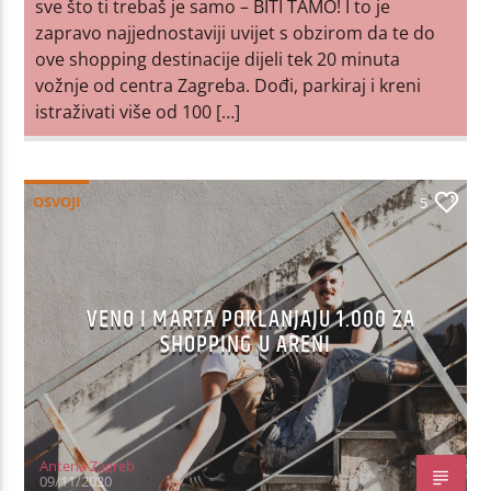
sve što ti trebaš je samo – BITI TAMO! I to je
zapravo najjednostaviji uvijet s obzirom da te do
ove shopping destinacije dijeli tek 20 minuta
vožnje od centra Zagreba. Dođi, parkiraj i kreni
istraživati više od 100 […]
OSVOJI
5
VENO I MARTA POKLANJAJU 1.000 ZA
SHOPPING U ARENI
Antena Zagreb
09/11/2020