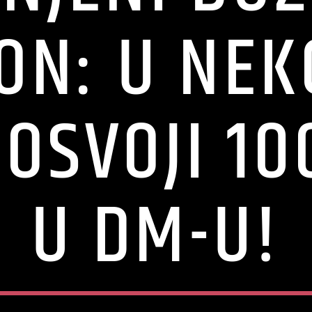
ON: U NEK
OSVOJI 1
U DM-U!