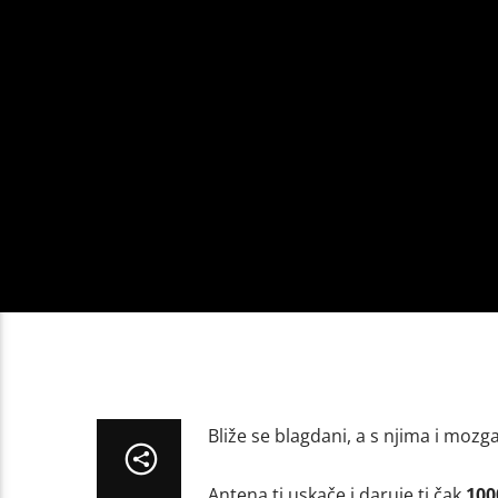
Bliže se blagdani, a s njima i mozg
Antena ti uskače i daruje ti čak
100