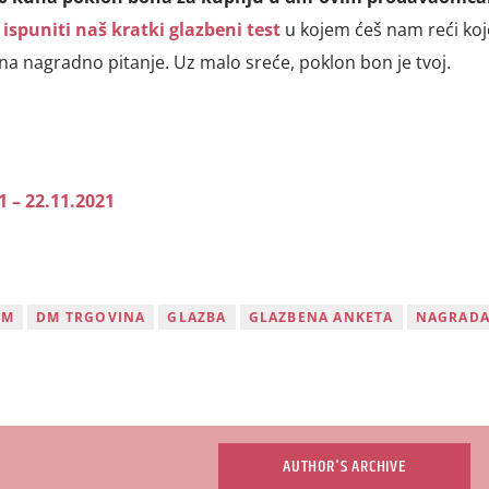
ispuniti naš kratki glazbeni test
u kojem ćeš nam reći koje
 na nagradno pitanje. Uz malo sreće, poklon bon je tvoj.
1 – 22.11.2021
DM
DM TRGOVINA
GLAZBA
GLAZBENA ANKETA
NAGRAD
AUTHOR'S ARCHIVE