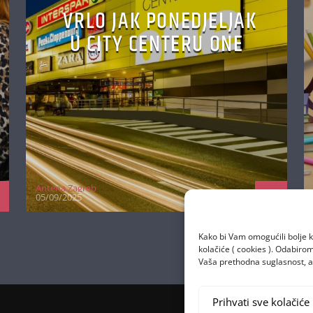
VRLO JAK PONEDJELJAK
U CITY CENTERU ONE
Antena Zagreb
05/09/2025
Kako bi Vam omogućili bolje k
kolačiće ( cookies ). Odabir
Vaša prethodna suglasnost, a 
Prihvati sve kolačiće