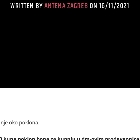
WRITTEN BY
ANTENA ZAGREB
ON 16/11/2021
anje oko poklona.
0 kuna poklon bona za kupnju u dm-ovim prodavaonic