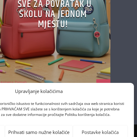
SVE ZA POVRATAK U
ŠKOLU NA JEDNOM
MJESTU!
Antena Zagreb
28/08/2025
Upravljanje kolačićima
orisničko iskustvo te funkcionalnost svih sadržaja ova web stranica koristi
om PRIHVAĆAM SVE slažete se s korištenjem kolačića za koje je potrebna
za sve dodatne informacije pročitajte Politiku korištenja kolačića.
Prihvati samo nužne kolačiće
Postavke kolačića