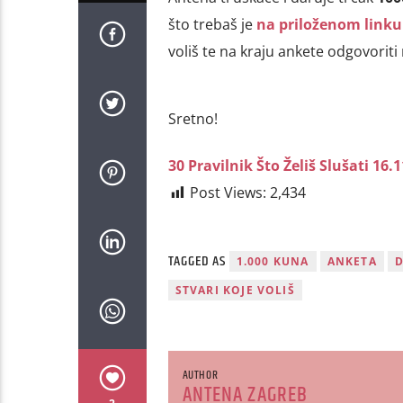
što trebaš je
na priloženom linku 
voliš te na kraju ankete odgovoriti
Sretno!
30 Pravilnik Što Želiš Slušati 16.1
Post Views:
2,434
TAGGED AS
1.000 KUNA
ANKETA
STVARI KOJE VOLIŠ
AUTHOR
ANTENA ZAGREB