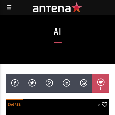
AI
8
ZAGREB
8