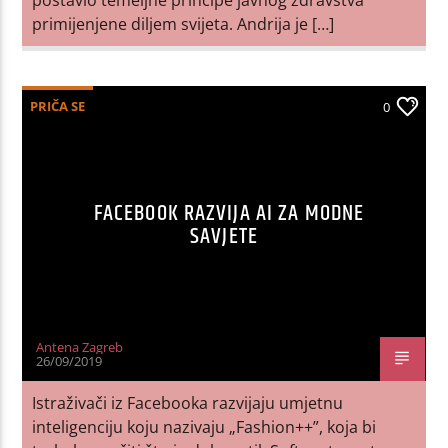
primijenjene diljem svijeta. Andrija je […]
PRIČA SE
0
FACEBOOK RAZVIJA AI ZA MODNE
SAVJETE
Antena Zagreb
26/09/2019
Istraživači iz Facebooka razvijaju umjetnu
inteligenciju koju nazivaju „Fashion++”, koja bi