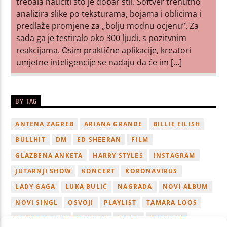
trebala naučiti što je dobar stil. Softver trenutno
analizira slike po teksturama, bojama i oblicima i
predlaže promjene za „bolju modnu ocjenu”. Za
sada ga je testiralo oko 300 ljudi, s pozitvnim
reakcijama. Osim praktične aplikacije, kreatori
umjetne inteligencije se nadaju da će im […]
BY TAG
ANTENA ZAGREB
ARIANA GRANDE
BILLIE EILISH
BULLHIT
DM
ED SHEERAN
FILM
GLAZBENA ANKETA
HARRY STYLES
INSTAGRAM
JUTARNJI SHOW
KONCERT
KORONAVIRUS
LADY GAGA
LUKA BULIĆ
NAGRADA
NOVI ALBUM
NOVI SINGL
OSVOJI
PLAYLIST
TAMARA LOOS
TAYLOR SWIFT
TWITTER
VIDEO
YOUTUBE