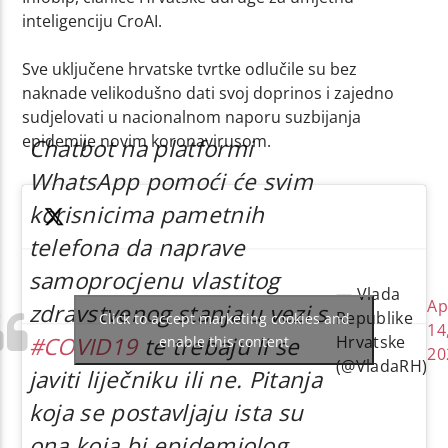
inteligenciju CroAI.
Sve uključene hrvatske tvrtke odlučile su bez
naknade velikodušno dati svoj doprinos i zajedno
sudjelovati u nacionalnom naporu suzbijanja
epidemije novim koronavirusom.
Chatbot na platformi
WhatsApp pomoći će svim
korisnicima pametnih
telefona da naprave
samoprocjenu vlastitog
— Vlada
Ap
zdravstvenog stanja u vezi s
Republike
Click to accept marketing cookies and
14
#COVID19
te trebaju li se
Hrvatske
enable this content
20
(@VladaRH)
javiti liječniku ili ne. Pitanja
koja se postavljaju ista su
ona koja bi epidemiolog