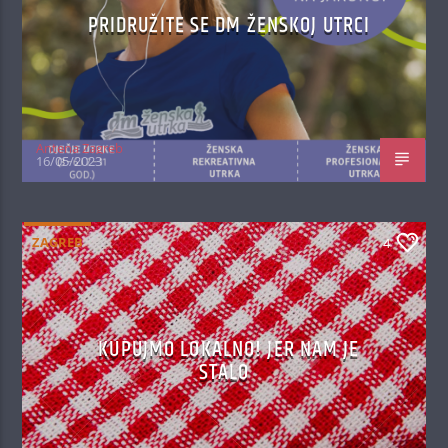
PRIDRUŽITE SE DM ŽENSKOJ UTRCI
Antena Zagreb
16/05/2023
ZAGREB
4
KUPUJMO LOKALNO! JER NAM JE
STALO