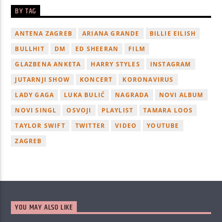
BY TAG
ANTENA ZAGREB
ARIANA GRANDE
BILLIE EILISH
BULLHIT
DM
ED SHEERAN
FILM
GLAZBENA ANKETA
HARRY STYLES
INSTAGRAM
JUTARNJI SHOW
KONCERT
KORONAVIRUS
LADY GAGA
LUKA BULIĆ
NAGRADA
NOVI ALBUM
NOVI SINGL
OSVOJI
PLAYLIST
TAMARA LOOS
TAYLOR SWIFT
TWITTER
VIDEO
YOUTUBE
ZAGREB
YOU MAY ALSO LIKE