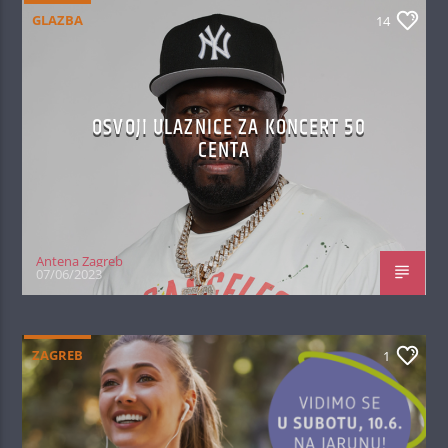
GLAZBA
14
OSVOJI ULAZNICE ZA KONCERT 50
CENTA
Antena Zagreb
07/06/2023
ZAGREB
1