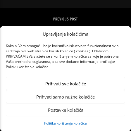
PREVIOUS POST
STARTUP ŽELI GLAZBENE SPOTOVE
Upravljanje kolačićima
PRETVORITI U SHOPPING STRANICE
Kako bi Vam omogućili bolje korisničko iskustvo te funkcionalnost svih
sadržaja ova web stranica koristi kolačiće ( cookies ). Odabirom
PRIHVAĆAM SVE slažete se s korištenjem kolačića za koje je potrebna
Vaša prethodna suglasnost, a za sve dodatne informacije pročitajte
Politiku korištenja kolačića.
Prihvati sve kolačiće
Prihvati samo nužne kolačiće
Postavke kolačića
Politika korištenja kolačića