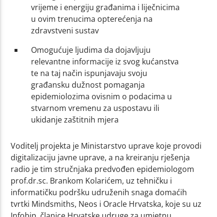
vrijeme i energiju građanima i liječnicima
u ovim trenucima opterećenja na
zdravstveni sustav
Omogućuje ljudima da dojavljuju
relevantne informacije iz svog kućanstva
te na taj način ispunjavaju svoju
građansku dužnost pomaganja
epidemiolozima ovisnim o podacima u
stvarnom vremenu za uspostavu ili
ukidanje zaštitnih mjera
Voditelj projekta je Ministarstvo uprave koje provodi
digitalizaciju javne uprave, a na kreiranju rješenja
radio je tim stručnjaka predvođen epidemiologom
prof.dr.sc. Brankom Kolarićem, uz tehničku i
informatičku podršku udruženih snaga domaćih
tvrtki Mindsmiths, Neos i Oracle Hrvatska, koje su uz
Infobip, članice Hrvatske udruge za umjetnu