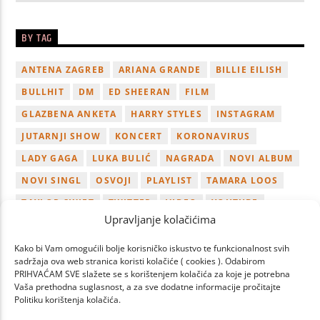
BY TAG
ANTENA ZAGREB
ARIANA GRANDE
BILLIE EILISH
BULLHIT
DM
ED SHEERAN
FILM
GLAZBENA ANKETA
HARRY STYLES
INSTAGRAM
JUTARNJI SHOW
KONCERT
KORONAVIRUS
LADY GAGA
LUKA BULIĆ
NAGRADA
NOVI ALBUM
NOVI SINGL
OSVOJI
PLAYLIST
TAMARA LOOS
TAYLOR SWIFT
TWITTER
VIDEO
YOUTUBE
Upravljanje kolačićima
ZAGREB
Kako bi Vam omogućili bolje korisničko iskustvo te funkcionalnost svih
sadržaja ova web stranica koristi kolačiće ( cookies ). Odabirom
PRIHVAĆAM SVE slažete se s korištenjem kolačića za koje je potrebna
Vaša prethodna suglasnost, a za sve dodatne informacije pročitajte
Politiku korištenja kolačića.