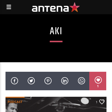
AKI
1
PODCAST
1