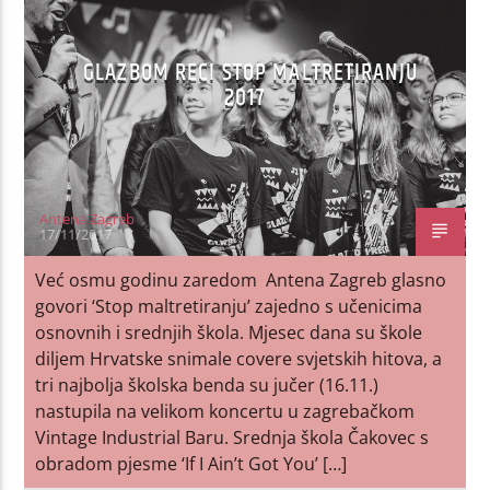
GLAZBOM RECI STOP MALTRETIRANJU
2017
Antena Zagreb
17/11/2017
Već osmu godinu zaredom Antena Zagreb glasno
govori ‘Stop maltretiranju’ zajedno s učenicima
osnovnih i srednjih škola. Mjesec dana su škole
diljem Hrvatske snimale covere svjetskih hitova, a
tri najbolja školska benda su jučer (16.11.)
nastupila na velikom koncertu u zagrebačkom
Vintage Industrial Baru. Srednja škola Čakovec s
obradom pjesme ‘If I Ain’t Got You’ […]