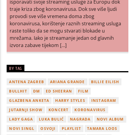
isporavati svoje streaming usluge za Europu dok
traje kriza zbog koronavirusa. Dok sve više ljudi
provodi sve više vremena doma zbog
koronavirusa, korištenje raznih streaming usluga
raste toliko da se mogu stvarati blokade u
mrežama. Iako je streamanje jedan od glavnih
izvora zabave tijekom […]
BY TAG
ANTENA ZAGREB
ARIANA GRANDE
BILLIE EILISH
BULLHIT
DM
ED SHEERAN
FILM
GLAZBENA ANKETA
HARRY STYLES
INSTAGRAM
JUTARNJI SHOW
KONCERT
KORONAVIRUS
LADY GAGA
LUKA BULIĆ
NAGRADA
NOVI ALBUM
NOVI SINGL
OSVOJI
PLAYLIST
TAMARA LOOS