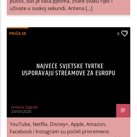
pustiš, baš je vaša pjesma, znate svaku riječ i
uživate u svakoj sekundi. Antena […]
PRIČA SE
0
NAJVEĆE SVJETSKE TVRTKE
USPORAVAJU STREAMOVE ZA EUROPU
Antena Zagreb
23/03/2020
YouTube, Netflix, Disney+, Apple, Amazon,
Facebook i Instagram su počeli privremeno