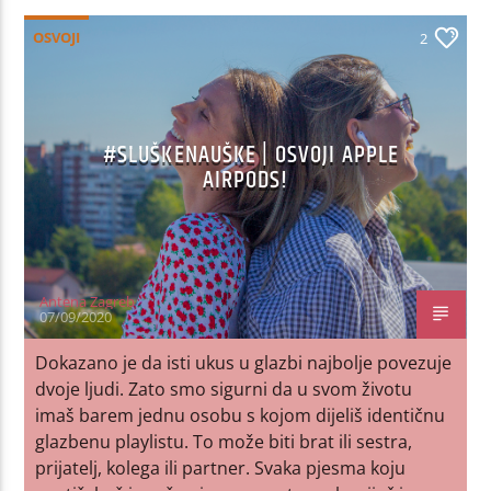
OSVOJI
2
#SLUŠKENAUŠKE | OSVOJI APPLE
AIRPODS!
Antena Zagreb
07/09/2020
Dokazano je da isti ukus u glazbi najbolje povezuje
dvoje ljudi. Zato smo sigurni da u svom životu
imaš barem jednu osobu s kojom dijeliš identičnu
glazbenu playlistu. To može biti brat ili sestra,
prijatelj, kolega ili partner. Svaka pjesma koju