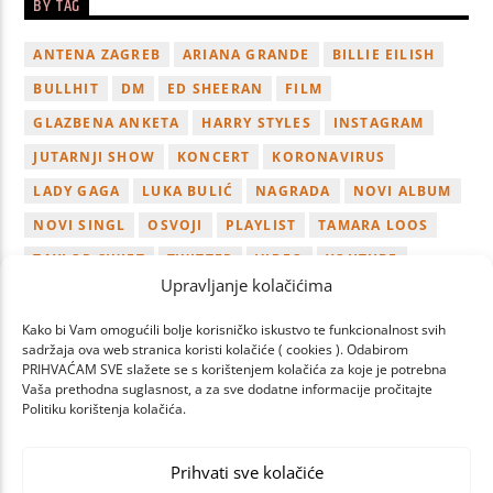
BY TAG
ANTENA ZAGREB
ARIANA GRANDE
BILLIE EILISH
BULLHIT
DM
ED SHEERAN
FILM
GLAZBENA ANKETA
HARRY STYLES
INSTAGRAM
JUTARNJI SHOW
KONCERT
KORONAVIRUS
LADY GAGA
LUKA BULIĆ
NAGRADA
NOVI ALBUM
NOVI SINGL
OSVOJI
PLAYLIST
TAMARA LOOS
TAYLOR SWIFT
TWITTER
VIDEO
YOUTUBE
Upravljanje kolačićima
ZAGREB
Kako bi Vam omogućili bolje korisničko iskustvo te funkcionalnost svih
sadržaja ova web stranica koristi kolačiće ( cookies ). Odabirom
PRIHVAĆAM SVE slažete se s korištenjem kolačića za koje je potrebna
Vaša prethodna suglasnost, a za sve dodatne informacije pročitajte
Politiku korištenja kolačića.
PAGES
Prihvati sve kolačiće