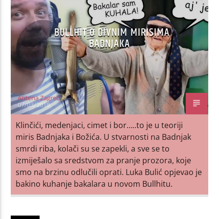
BULLHIT O DIVNIM MIRISIMA
BADNJAKA
Antena Zagreb
07/03/2018
Klinčići, medenjaci, cimet i bor…..to je u teoriji
miris Badnjaka i Božića. U stvarnosti na Badnjak
smrdi riba, kolači su se zapekli, a sve se to
izmiješalo sa sredstvom za pranje prozora, koje
smo na brzinu odlučili oprati. Luka Bulić opjevao je
bakino kuhanje bakalara u novom Bullhitu.