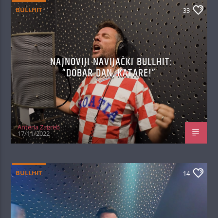
BULLHIT
33
NAJNOVIJI NAVIJAČKI BULLHIT:
“DOBAR DAN, KATARE!”
Antena Zagreb
17/11/2022
BULLHIT
14