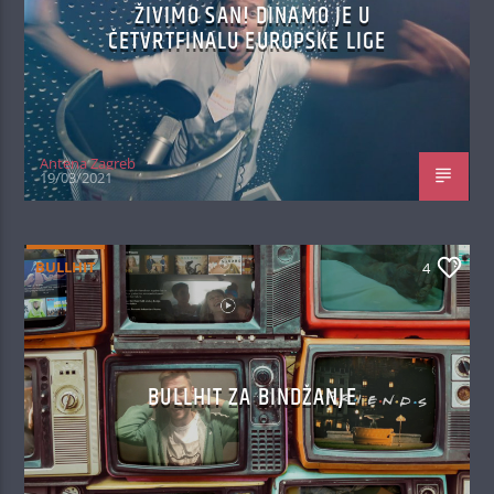
ŽIVIMO SAN! DINAMO JE U
ČETVRTFINALU EUROPSKE LIGE
Antena Zagreb
19/03/2021
BULLHIT
4
BULLHIT ZA BINDŽANJE