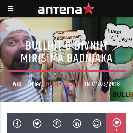
BULLHIT
BULLHIT O DIVNIM
MIRISIMA BADNJAKA
WRITTEN BY
ANTENA ZAGREB
ON 07/03/2018
1