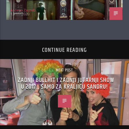
Antena Zagreb
13/11/2020
CONTINUE READING
NEXT POST
ZADNJI BULLHIT I ZADNJI JUTARNJI SHOW
U 2017., SAMO ZA KRALJICU SANDRU!