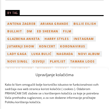
BY TAG
ANTENA ZAGREB
ARIANA GRANDE
BILLIE EILISH
BULLHIT
DM
ED SHEERAN
FILM
GLAZBENA ANKETA
HARRY STYLES
INSTAGRAM
JUTARNJI SHOW
KONCERT
KORONAVIRUS
LADY GAGA
LUKA BULIĆ
NAGRADA
NOVI ALBUM
NOVI SINGL
OSVOJI
PLAYLIST
TAMARA LOOS
TAYLOR SWIFT
TWITTER
VIDEO
YOUTUBE
Upravljanje kolačićima
ZAGREB
Kako bi Vam omogućili bolje korisničko iskustvo te funkcionalnost svih
sadržaja ova web stranica koristi kolačiće ( cookies ). Odabirom
PRIHVAĆAM SVE slažete se s korištenjem kolačića za koje je potrebna
Vaša prethodna suglasnost, a za sve dodatne informacije pročitajte
Politiku korištenja kolačića.