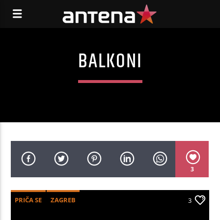
BALKONI
3
PRIČA SE
ZAGREB
3