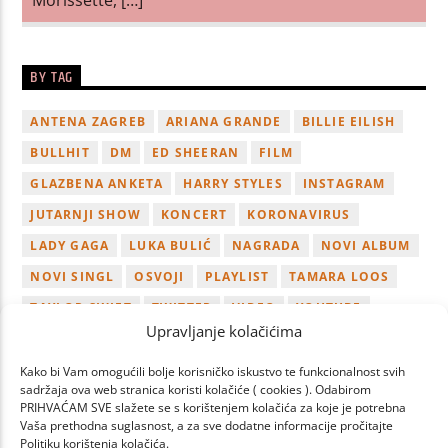
BY TAG
ANTENA ZAGREB
ARIANA GRANDE
BILLIE EILISH
BULLHIT
DM
ED SHEERAN
FILM
GLAZBENA ANKETA
HARRY STYLES
INSTAGRAM
JUTARNJI SHOW
KONCERT
KORONAVIRUS
LADY GAGA
LUKA BULIĆ
NAGRADA
NOVI ALBUM
NOVI SINGL
OSVOJI
PLAYLIST
TAMARA LOOS
TAYLOR SWIFT
TWITTER
VIDEO
YOUTUBE
Upravljanje kolačićima
ZAGREB
Kako bi Vam omogućili bolje korisničko iskustvo te funkcionalnost svih
sadržaja ova web stranica koristi kolačiće ( cookies ). Odabirom
PRIHVAĆAM SVE slažete se s korištenjem kolačića za koje je potrebna
Vaša prethodna suglasnost, a za sve dodatne informacije pročitajte
Politiku korištenja kolačića.