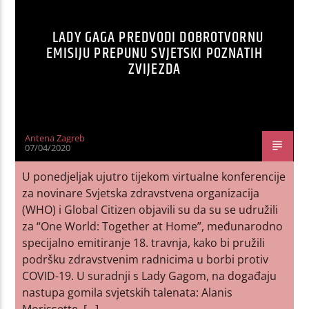
LADY GAGA PREDVODI DOBROTVORNU
EMISIJU PREPUNU SVJETSKI POZNATIH
ZVIJEZDA
Antena Zagreb
07/04/2020
U ponedjeljak ujutro tijekom virtualne konferencije
za novinare Svjetska zdravstvena organizacija
(WHO) i Global Citizen objavili su da su se udružili
za “One World: Together at Home”, međunarodno
specijalno emitiranje 18. travnja, kako bi pružili
podršku zdravstvenim radnicima u borbi protiv
COVID-19. U suradnji s Lady Gagom, na događaju
nastupa gomila svjetskih talenata: Alanis
Morissette, […]