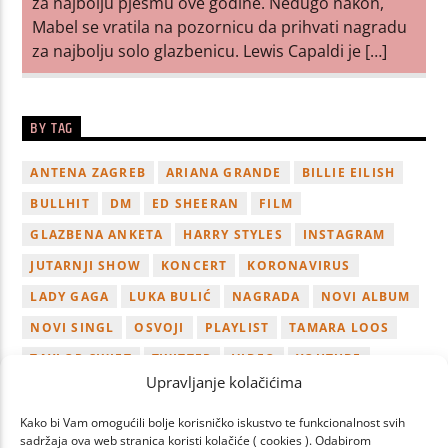
za najbolju pjesmu ove godine. Nedugo nakon,
Mabel se vratila na pozornicu da prihvati nagradu
za najbolju solo glazbenicu. Lewis Capaldi je […]
BY TAG
ANTENA ZAGREB
ARIANA GRANDE
BILLIE EILISH
BULLHIT
DM
ED SHEERAN
FILM
GLAZBENA ANKETA
HARRY STYLES
INSTAGRAM
JUTARNJI SHOW
KONCERT
KORONAVIRUS
LADY GAGA
LUKA BULIĆ
NAGRADA
NOVI ALBUM
NOVI SINGL
OSVOJI
PLAYLIST
TAMARA LOOS
TAYLOR SWIFT
TWITTER
VIDEO
YOUTUBE
Upravljanje kolačićima
ZAGREB
Kako bi Vam omogućili bolje korisničko iskustvo te funkcionalnost svih
sadržaja ova web stranica koristi kolačiće ( cookies ). Odabirom