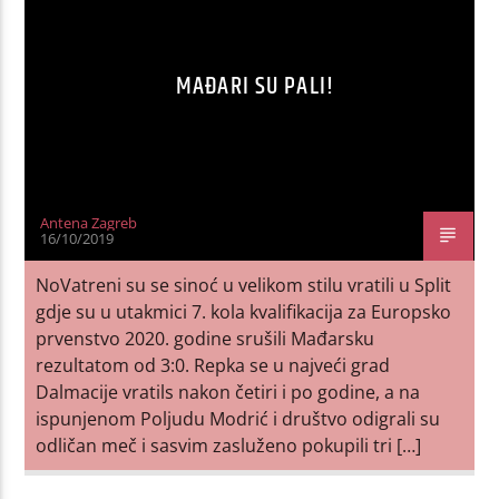
MAĐARI SU PALI!
Antena Zagreb
16/10/2019
NoVatreni su se sinoć u velikom stilu vratili u Split
gdje su u utakmici 7. kola kvalifikacija za Europsko
prvenstvo 2020. godine srušili Mađarsku
rezultatom od 3:0. Repka se u najveći grad
Dalmacije vratils nakon četiri i po godine, a na
ispunjenom Poljudu Modrić i društvo odigrali su
odličan meč i sasvim zasluženo pokupili tri […]