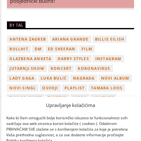
pobjednički Bullhit!
BY TAG
ANTENA ZAGREB
ARIANA GRANDE
BILLIE EILISH
BULLHIT
DM
ED SHEERAN
FILM
GLAZBENA ANKETA
HARRY STYLES
INSTAGRAM
JUTARNJI SHOW
KONCERT
KORONAVIRUS
LADY GAGA
LUKA BULIĆ
NAGRADA
NOVI ALBUM
NOVI SINGL
OSVOJI
PLAYLIST
TAMARA LOOS
TAYLOR SWIFT
TWITTER
VIDEO
YOUTUBE
Upravljanje kolačićima
ZAGREB
Kako bi Vam omogućili bolje korisničko iskustvo te funkcionalnost svih
sadržaja ova web stranica koristi kolačiće ( cookies ). Odabirom
PRIHVAĆAM SVE slažete se s korištenjem kolačića za koje je potrebna
Vaša prethodna suglasnost, a za sve dodatne informacije pročitajte
Politiku korištenja kolačića.