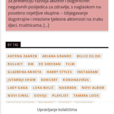
za prevenciju razvoja akutnih i dugoročnih
negatvnih posljedica za zdravlje, s naglaskom na
posebno osjetljive skupine. – Izbjegavanje
dugotrajne i intezivne tjelesne aktivnosti na zraku
djeci, trudnicama, […]
BY TAG
ANTENA ZAGREB
ARIANA GRANDE
BILLIE EILISH
BULLHIT
DM
ED SHEERAN
FILM
GLAZBENA ANKETA
HARRY STYLES
INSTAGRAM
JUTARNJI SHOW
KONCERT
KORONAVIRUS
LADY GAGA
LUKA BULIĆ
NAGRADA
NOVI ALBUM
NOVI SINGL
OSVOJI
PLAYLIST
TAMARA LOOS
TAYLOR SWIFT
TWITTER
VIDEO
YOUTUBE
Upravljanje kolačićima
ZAGREB