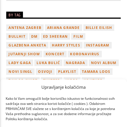
BY TAG
ANTENA ZAGREB
ARIANA GRANDE
BILLIE EILISH
BULLHIT
DM
ED SHEERAN
FILM
GLAZBENA ANKETA
HARRY STYLES
INSTAGRAM
JUTARNJI SHOW
KONCERT
KORONAVIRUS
LADY GAGA
LUKA BULIĆ
NAGRADA
NOVI ALBUM
NOVI SINGL
OSVOJI
PLAYLIST
TAMARA LOOS
TAYLOR SWIFT
TWITTER
VIDEO
YOUTUBE
Upravljanje kolačićima
ZAGREB
Kako bi Vam omogućili bolje korisničko iskustvo te funkcionalnost svih
sadržaja ova web stranica koristi kolačiće ( cookies ). Odabirom
PRIHVAĆAM SVE slažete se s korištenjem kolačića za koje je potrebna
Vaša prethodna suglasnost, a za sve dodatne informacije pročitajte
Politiku korištenja kolačića.