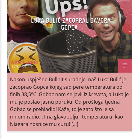
LUKA BULIĆ ZACOPRAL DAVORA
GOPCA
Antena Zagreb
17/03/2020
Nakon uspješne Bullhit suradnje, naš Luka Bulić je
zacoprao Gopca kojeg sad pere temperatura od
finih 38,5°C. Gobac nam se javil iz kreveta, a Luka je
mu je poslao jasnu poruku. Od prošloga tjedna
Gobac se prehladio! Kaže, to je zato što je sa
mnom radio… Ima glavobolju i temperaturu, kao
Niagara nosnice mu curu! […]