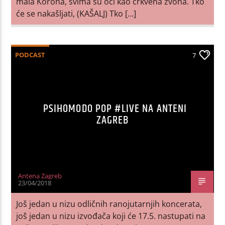
mala Korona, svima su oči kao crkvena zvona. Tko
će se nakašljati, (KAŠALJ) Tko […]
PODCAST
7
PSIHOMODO POP #LIVE NA ANTENI
ZAGREB
Antena Zagreb
23/04/2018
Još jedan u nizu odličnih ranojutarnjih koncerata,
još jedan u nizu izvođača koji će 17.5. nastupati na