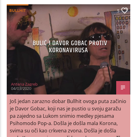
BULLHIT
5
BULIĆ I DAVOR GOBAC PROTIV
KORONAVIRUSA
Antena Zagreb
04/03/2020
Još jedan zarazno dobar Bullhit ovoga puta začinio
je Davor Gobac, koji nas je pustio u svoju garažu
pa zajedno sa Lukom snimio medley pjesama
Psihomodo Pop-a. Došla je došla mala Korona,
svima su oči kao crkvena zvona. Došla je došla