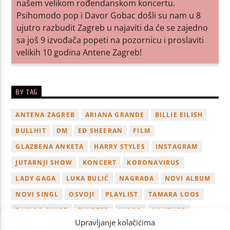
našem velikom rođendanskom koncertu.
Psihomodo pop i Davor Gobac došli su nam u 8
ujutro razbudit Zagreb u najaviti da će se zajedno
sa još 9 izvođača popeti na pozornicu i proslaviti
velikih 10 godina Antene Zagreb!
BY TAG
ANTENA ZAGREB
ARIANA GRANDE
BILLIE EILISH
BULLHIT
DM
ED SHEERAN
FILM
GLAZBENA ANKETA
HARRY STYLES
INSTAGRAM
JUTARNJI SHOW
KONCERT
KORONAVIRUS
LADY GAGA
LUKA BULIĆ
NAGRADA
NOVI ALBUM
NOVI SINGL
OSVOJI
PLAYLIST
TAMARA LOOS
TAYLOR SWIFT
TWITTER
VIDEO
YOUTUBE
Upravljanje kolačićima
ZAGREB