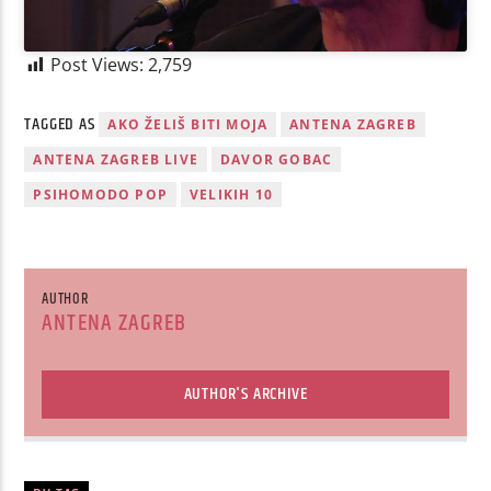
Post Views:
2,759
TAGGED AS
AKO ŽELIŠ BITI MOJA
ANTENA ZAGREB
ANTENA ZAGREB LIVE
DAVOR GOBAC
PSIHOMODO POP
VELIKIH 10
AUTHOR
ANTENA ZAGREB
AUTHOR'S ARCHIVE