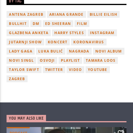
BY TAG
ANTENA ZAGREB
ARIANA GRANDE
BILLIE EILISH
BULLHIT
DM
ED SHEERAN
FILM
GLAZBENA ANKETA
HARRY STYLES
INSTAGRAM
JUTARNJI SHOW
KONCERT
KORONAVIRUS
LADY GAGA
LUKA BULIĆ
NAGRADA
NOVI ALBUM
NOVI SINGL
OSVOJI
PLAYLIST
TAMARA LOOS
TAYLOR SWIFT
TWITTER
VIDEO
YOUTUBE
ZAGREB
YOU MAY ALSO LIKE