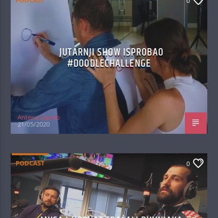
PODCAST
0
JUTARNJI SHOW ISPROBAO
#DOODLECHALLENGE
Antena Zagreb
21/05/2020
PODCAST
0