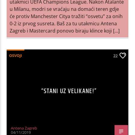
utakmici UEFA Champions League. Nakon Atalante
u Milanu, modri se vraćaju na domaći teren gdje
će protiv Manchester Citya tražiti “osvetu” za onih
0-2 iz prvog susreta. Baš za tu utakmicu Antena
Zagreb i Mastercard ponovo biraju klince koji […]
OSVOJI
22
“STANI UZ VELIKANE!”
Antena Zagreb
04/11/2019