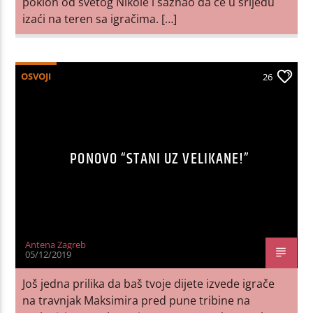
poklon od svetog Nikole i saznao da će u srijedu
izaći na teren sa igračima. […]
OSVOJI
26
PONOVO “STANI UZ VELIKANE!”
Antena Zagreb
05/12/2019
Još jedna prilika da baš tvoje dijete izvede igrače
na travnjak Maksimira pred pune tribine na