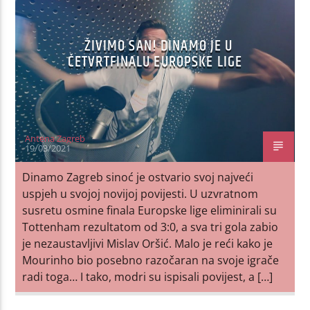
ŽIVIMO SAN! DINAMO JE U
ČETVRTFINALU EUROPSKE LIGE
Antena Zagreb
19/03/2021
Dinamo Zagreb sinoć je ostvario svoj najveći
uspjeh u svojoj novijoj povijesti. U uzvratnom
susretu osmine finala Europske lige eliminirali su
Tottenham rezultatom od 3:0, a sva tri gola zabio
je nezaustavljivi Mislav Oršić. Malo je reći kako je
Mourinho bio posebno razočaran na svoje igrače
radi toga… I tako, modri su ispisali povijest, a […]