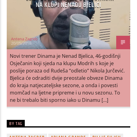
NA KLUPI NENADU BJELICI
Antena Zagreb
20/05/2018
Novi trener Dinama je Nenad Bjelica, 46-godišnji
Osječanin koji sjeda na klupu Modrih s koje je
poslije poraza od Rudeša “odletio” Nikola Jurčević.
Bjelica će odraditi dvije preostale obveze Dinama
do kraja natjecateljske sezone, a onda i povesti
momčad na ljetne pripreme i u novu sezonu. To
ne bi trebalo biti sporno iako u Dinamu […]
BY TAG