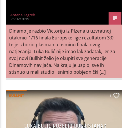
Antena Zagreb
25/02/2019
Dinamo je razbio Victoriju iz Plzena u uzvratnoj
utakmici 1/16 finala Europske lige rezultatom 3:0
te je izborio plasman u osminu finala ovog
natjecanja! Luka Bulić nije imao lak zadatak, jer za
svoj novi Bullhit želio je okupiti sve generacije
Dinamovih navijača. Na kraju je uspio, sve ih
stisnuo u mali studio i snimio pobjednički […]
BULLHIT
1
LUKA BULIĆ POŽELIO DUG OSTANAK