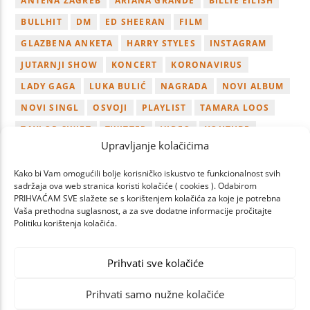
ANTENA ZAGREB
ARIANA GRANDE
BILLIE EILISH
BULLHIT
DM
ED SHEERAN
FILM
GLAZBENA ANKETA
HARRY STYLES
INSTAGRAM
JUTARNJI SHOW
KONCERT
KORONAVIRUS
LADY GAGA
LUKA BULIĆ
NAGRADA
NOVI ALBUM
NOVI SINGL
OSVOJI
PLAYLIST
TAMARA LOOS
TAYLOR SWIFT
TWITTER
VIDEO
YOUTUBE
Upravljanje kolačićima
ZAGREB
Kako bi Vam omogućili bolje korisničko iskustvo te funkcionalnost svih
sadržaja ova web stranica koristi kolačiće ( cookies ). Odabirom
PRIHVAĆAM SVE slažete se s korištenjem kolačića za koje je potrebna
Vaša prethodna suglasnost, a za sve dodatne informacije pročitajte
Politiku korištenja kolačića.
PAGES
Prihvati sve kolačiće
Prihvati samo nužne kolačiće