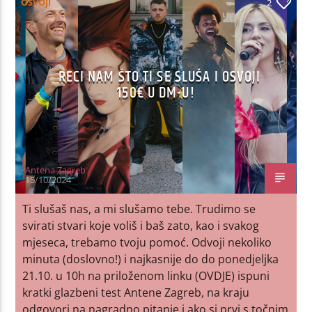
OSVOJI
2
RECI NAM ŠTO TI SE SLUŠA I OSVOJI
150€ U DM-U!
Antena Zagreb
15/10/2024
Ti slušaš nas, a mi slušamo tebe. Trudimo se
svirati stvari koje voliš i baš zato, kao i svakog
mjeseca, trebamo tvoju pomoć. Odvoji nekoliko
minuta (doslovno!) i najkasnije do do ponedjeljka
21.10. u 10h na priloženom linku (OVDJE) ispuni
kratki glazbeni test Antene Zagreb, na kraju
odgovori na nagradno pitanje i ako si prvi s točnim