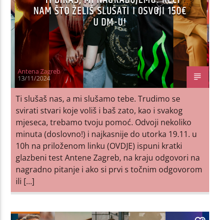
NAM ŠTO ŽELIŠ SLUŠATI I OSVOJI 150€
U DM-U!
Antena Zagreb
13/11/2024
Ti slušaš nas, a mi slušamo tebe. Trudimo se
svirati stvari koje voliš i baš zato, kao i svakog
mjeseca, trebamo tvoju pomoć. Odvoji nekoliko
minuta (doslovno!) i najkasnije do utorka 19.11. u
10h na priloženom linku (OVDJE) ispuni kratki
glazbeni test Antene Zagreb, na kraju odgovori na
nagradno pitanje i ako si prvi s točnim odgovorom
ili […]