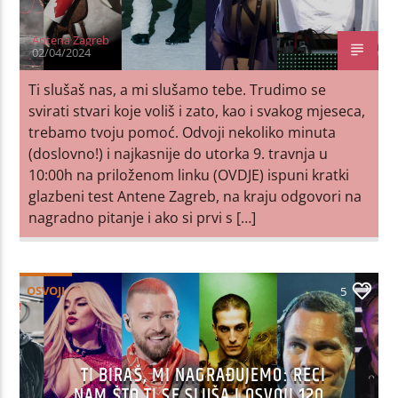
Antena Zagreb
02/04/2024
Ti slušaš nas, a mi slušamo tebe. Trudimo se
svirati stvari koje voliš i zato, kao i svakog mjeseca,
trebamo tvoju pomoć. Odvoji nekoliko minuta
(doslovno!) i najkasnije do utorka 9. travnja u
10:00h na priloženom linku (OVDJE) ispuni kratki
glazbeni test Antene Zagreb, na kraju odgovori na
nagradno pitanje i ako si prvi s […]
OSVOJI
5
TI BIRAŠ, MI NAGRAĐUJEMO: RECI
NAM ŠTO TI SE SLUŠA I OSVOJI 120