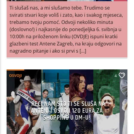
Ti slušaš nas, a mi slušamo tebe. Trudimo se
svirati stvari koje voliš i zato, kao i svakog mjeseca,
trebamo tvoju pomoć. Odvoji nekoliko minuta
(doslovno!) i najkasnije do ponedjeljka 6. svibnja u
10:00h na priloženom linku (OVDJE) ispuni kratki
glazbeni test Antene Zagreb, na kraju odgovori na
nagradno pitanje i ako si prvi s […]
OSVOJI
4
RECI NAM ŠTO TI SE SLUŠA NA
ANTENI I OSVOJI 120 EURA ZA
SHOPPING U DM-U!