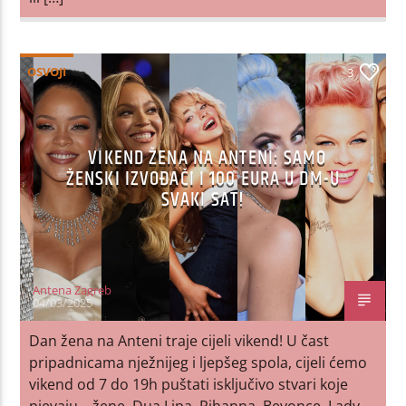
OSVOJI
3
VIKEND ŽENA NA ANTENI: SAMO
ŽENSKI IZVOĐAČI I 100 EURA U DM-U
SVAKI SAT!
Antena Zagreb
04/03/2025
Dan žena na Anteni traje cijeli vikend! U čast
pripadnicama nježnijeg i ljepšeg spola, cijeli ćemo
vikend od 7 do 19h puštati isključivo stvari koje
pjevaju – žene. Dua Lipa, Rihanna, Beyonce, Lady