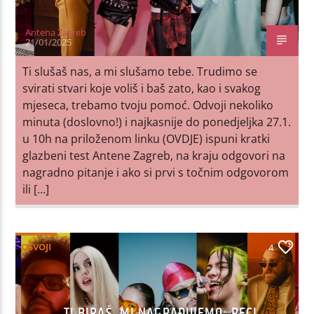
Antena Zagreb
21/01/2025
Ti slušaš nas, a mi slušamo tebe. Trudimo se
svirati stvari koje voliš i baš zato, kao i svakog
mjeseca, trebamo tvoju pomoć. Odvoji nekoliko
minuta (doslovno!) i najkasnije do ponedjeljka 27.1.
u 10h na priloženom linku (OVDJE) ispuni kratki
glazbeni test Antene Zagreb, na kraju odgovori na
nagradno pitanje i ako si prvi s točnim odgovorom
ili […]
OSVOJI
4
TI BIRAŠ, MI NAGRAĐUJEMO: RECI