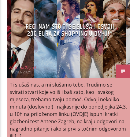
RECI NAM ŠTO TI SE SLUŠA I OSVOJI
200 EURA ZA SHOPPING U DM-U!
Antena Zagreb
18/03/2025
Ti slušaš nas, a mi slušamo tebe. Trudimo se
svirati stvari koje voliš i baš zato, kao i svakog
mjeseca, trebamo tvoju pomoć. Odvoji nekoliko
minuta (doslovno!) i najkasnije do ponedjeljka 24.3.
u 10h na priloženom linku (OVDJE) ispuni kratki
glazbeni test Antene Zagreb, na kraju odgovori na
nagradno pitanje i ako si prvi s točnim odgovorom
ili […]