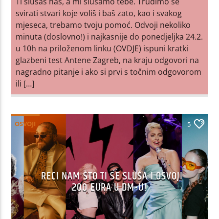
Ti slušaš nas, a mi slušamo tebe. Trudimo se
svirati stvari koje voliš i baš zato, kao i svakog
mjeseca, trebamo tvoju pomoć. Odvoji nekoliko
minuta (doslovno!) i najkasnije do ponedjeljka 24.2.
u 10h na priloženom linku (OVDJE) ispuni kratki
glazbeni test Antene Zagreb, na kraju odgovori na
nagradno pitanje i ako si prvi s točnim odgovorom
ili […]
OSVOJI
5
RECI NAM ŠTO TI SE SLUŠA I OSVOJI
200 EURA U DM-U!