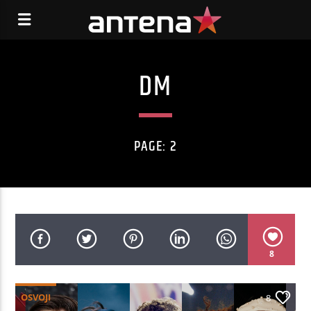
DM
PAGE: 2
8
OSVOJI
8