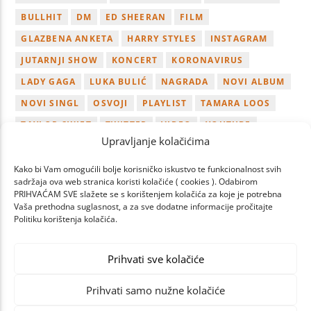
BULLHIT
DM
ED SHEERAN
FILM
GLAZBENA ANKETA
HARRY STYLES
INSTAGRAM
JUTARNJI SHOW
KONCERT
KORONAVIRUS
LADY GAGA
LUKA BULIĆ
NAGRADA
NOVI ALBUM
NOVI SINGL
OSVOJI
PLAYLIST
TAMARA LOOS
TAYLOR SWIFT
TWITTER
VIDEO
YOUTUBE
Upravljanje kolačićima
ZAGREB
Kako bi Vam omogućili bolje korisničko iskustvo te funkcionalnost svih
sadržaja ova web stranica koristi kolačiće ( cookies ). Odabirom
PRIHVAĆAM SVE slažete se s korištenjem kolačića za koje je potrebna
Vaša prethodna suglasnost, a za sve dodatne informacije pročitajte
Politiku korištenja kolačića.
PREV
NEXT
PAGES
Prihvati sve kolačiće
Prihvati samo nužne kolačiće