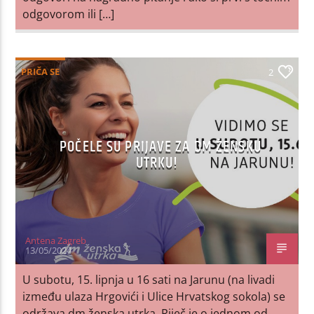
odgovorom ili […]
PRIČA SE
2
POČELE SU PRIJAVE ZA DM ŽENSKU
UTRKU!
Antena Zagreb
13/05/2024
U subotu, 15. lipnja u 16 sati na Jarunu (na livadi
između ulaza Hrgovići i Ulice Hrvatskog sokola) se
održava dm ženska utrka. Riječ je o jednom od