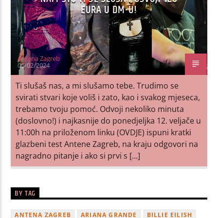
EURA U DM-U!
Antena Zagreb
06/02/2024
Ti slušaš nas, a mi slušamo tebe. Trudimo se
svirati stvari koje voliš i zato, kao i svakog mjeseca,
trebamo tvoju pomoć. Odvoji nekoliko minuta
(doslovno!) i najkasnije do ponedjeljka 12. veljače u
11:00h na priloženom linku (OVDJE) ispuni kratki
glazbeni test Antene Zagreb, na kraju odgovori na
nagradno pitanje i ako si prvi s […]
BY TAG
ANTENA ZAGREB
ARIANA GRANDE
BILLIE EILISH