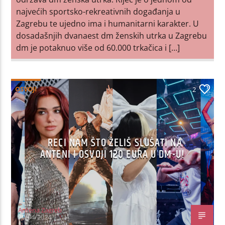
najvećih sportsko-rekreativnih događanja u
Zagrebu te ujedno ima i humanitarni karakter. U
dosadašnjih dvanaest dm ženskih utrka u Zagrebu
dm je potaknuo više od 60.000 trkačica i […]
OSVOJI
2
RECI NAM ŠTO ŽELIŠ SLUŠATI NA
ANTENI I OSVOJI 120 EURA U DM-U!
Antena Zagreb
30/04/2024