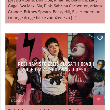
Gaga, Ava Max, Sia, Pink, Sabrina Carpenter, Ariana
Grande, Britney Spears, Becky Hill, Ella Henderson
i mnoge druge bit će zadužene za […]
OSVOJI
1
RECI NAM ŠTO ŽELIŠ SLUŠATI I OSVOJI
200 EURA ZA SHOPPING U DM-U!
Antena Zagreb
18/02/2025