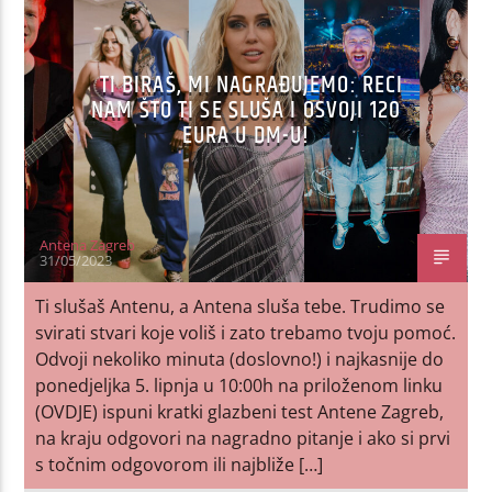
TI BIRAŠ, MI NAGRAĐUJEMO: RECI
NAM ŠTO TI SE SLUŠA I OSVOJI 120
EURA U DM-U!
Antena Zagreb
31/05/2023
Ti slušaš Antenu, a Antena sluša tebe. Trudimo se
svirati stvari koje voliš i zato trebamo tvoju pomoć.
Odvoji nekoliko minuta (doslovno!) i najkasnije do
ponedjeljka 5. lipnja u 10:00h na priloženom linku
(OVDJE) ispuni kratki glazbeni test Antene Zagreb,
na kraju odgovori na nagradno pitanje i ako si prvi
s točnim odgovorom ili najbliže […]