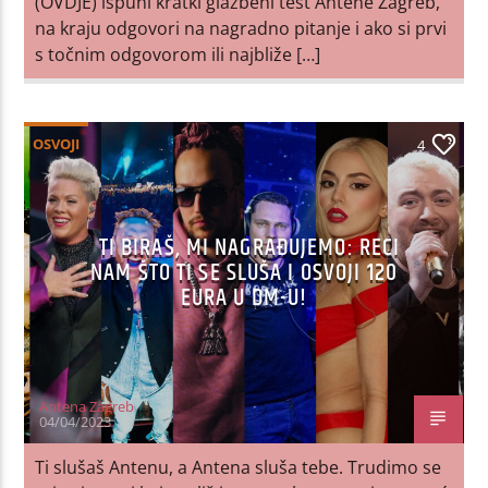
(OVDJE) ispuni kratki glazbeni test Antene Zagreb,
na kraju odgovori na nagradno pitanje i ako si prvi
s točnim odgovorom ili najbliže […]
OSVOJI
4
TI BIRAŠ, MI NAGRAĐUJEMO: RECI
NAM ŠTO TI SE SLUŠA I OSVOJI 120
EURA U DM-U!
Antena Zagreb
04/04/2023
Ti slušaš Antenu, a Antena sluša tebe. Trudimo se