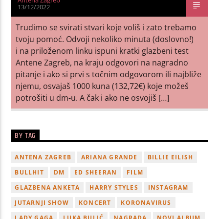
13/12/2022
Trudimo se svirati stvari koje voliš i zato trebamo
tvoju pomoć. Odvoji nekoliko minuta (doslovno!)
i na priloženom linku ispuni kratki glazbeni test
Antene Zagreb, na kraju odgovori na nagradno
pitanje i ako si prvi s točnim odgovorom ili najbliže
njemu, osvajaš 1000 kuna (132,72€) koje možeš
potrošiti u dm-u. A čak i ako ne osvojiš […]
BY TAG
ANTENA ZAGREB
ARIANA GRANDE
BILLIE EILISH
BULLHIT
DM
ED SHEERAN
FILM
GLAZBENA ANKETA
HARRY STYLES
INSTAGRAM
JUTARNJI SHOW
KONCERT
KORONAVIRUS
LADY GAGA
LUKA BULIĆ
NAGRADA
NOVI ALBUM