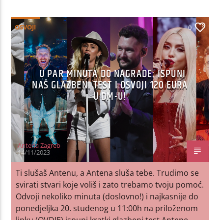
OSVOJI
0
U PAR MINUTA DO NAGRADE: ISPUNI
NAŠ GLAZBENI TEST I OSVOJI 120 EURA
U DM-U!
Antena Zagreb
14/11/2023
Ti slušaš Antenu, a Antena sluša tebe. Trudimo se
svirati stvari koje voliš i zato trebamo tvoju pomoć.
Odvoji nekoliko minuta (doslovno!) i najkasnije do
ponedjeljka 20. studenog u 11:00h na priloženom
linku (OVDJE) ispuni kratki glazbeni test Antene