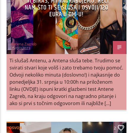
TI BIRAŠ, MI NAGRAĐUJEMO: RECI
NAM ŠTO TI SE SLUŠA I OSVOJI 120
EURA U DM-U!
Antena Zagreb
25/07/2023
Ti slušaš Antenu, a Antena sluša tebe. Trudimo se
svirati stvari koje voliš i zato trebamo tvoju pomoć.
Odvoji nekoliko minuta (doslovno!) i najkasnije do
ponedjeljka 31. srpnja u 10:00h na priloženom
linku (OVDJE) ispuni kratki glazbeni test Antene
Zagreb, na kraju odgovori na nagradno pitanje i
ako si prvi s točnim odgovorom ili najbliže […]
OSVOJI
2