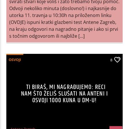
svirati stvari koje voliš i zato trebamo tvoju pomoć.
Odvoji nekoliko minuta (doslovno!) i najkasnije do
utorka 11. travnja u 10:30h na priloženom linku
(OVDJE) ispuni kratki glazbeni test Antene Zagreb,
na kraju odgovori na nagradno pitanje i ako si prvi
s točnim odgovorom ili najbliže […]
OSVOJI
8
TI BIRAŠ, MI NAGRAĐUJEMO: RECI
NAM ŠTO ŽELIŠ SLUŠATI NA ANTENI I
OSVOJI 1000 KUNA U DM-U!
Antena Zagreb