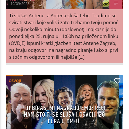
19/09/2023
Ti slušaš Antenu, a Antena sluša tebe. Trudimo se
svirati stvari koje voliš i zato trebamo tvoju pomoć.
Odvoji nekoliko minuta (doslovno!) i najkasnije do
ponedjeljka 25. rujna u 11:00h na priloženom linku
(OVDJE) ispuni kratki glazbeni test Antene Zagreb,
na kraju odgovori na nagradno pitanje i ako si prvi
s točnim odgovorom ili najbliže […]
OSVOJI
0
TI BIRAŠ, MI NAGRAĐUJEMO: RECI
NAM ŠTO TI SE SLUŠA I OSVOJI 120
EURA U DM-U!