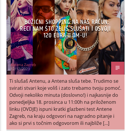
BOŽIĆNI SHOPPING NA NAŠ RAČUN:
RECI NAM ŠTO ŽELIŠ SLUŠATI I OSVOJI
120 EURA U DM-U!
Antena Zagreb
12/12/2023
Ti slušaš Antenu, a Antena sluša tebe. Trudimo se
svirati stvari koje voliš i zato trebamo tvoju pomoć.
Odvoji nekoliko minuta (doslovno!) i najkasnije do
ponedjeljka 18. prosinca u 11:00h na priloženom
linku (OVDJE) ispuni kratki glazbeni test Antene
Zagreb, na kraju odgovori na nagradno pitanje i
ako si prvi s točnim odgovorom ili najbliže […]