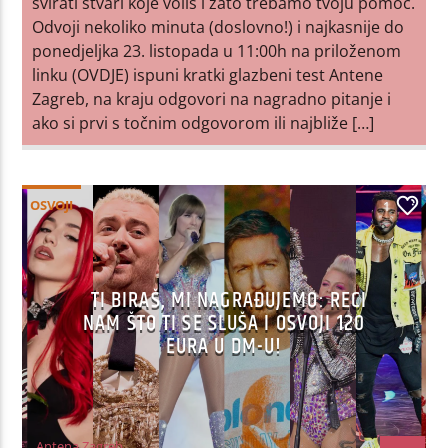
svirati stvari koje voliš i zato trebamo tvoju pomoć.
Odvoji nekoliko minuta (doslovno!) i najkasnije do
ponedjeljka 23. listopada u 11:00h na priloženom
linku (OVDJE) ispuni kratki glazbeni test Antene
Zagreb, na kraju odgovori na nagradno pitanje i
ako si prvi s točnim odgovorom ili najbliže […]
OSVOJI
1
TI BIRAŠ, MI NAGRAĐUJEMO: RECI
NAM ŠTO TI SE SLUŠA I OSVOJI 120
EURA U DM-U!
Antena Zagreb