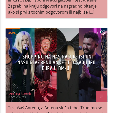
Zagreb, na kraju odgovori na nagradno pitanje i
ako si prvi s točnim odgovorom ili najbliže […]
OSVOJI
1
SHOPPING NA NAŠ RAČUN: ISPUNI
NAŠU GLAZBENU ANKETU I OSVOJI 120
EURA U DM-U!
Antena Zagreb
16/10/2023
Ti slušaš Antenu, a Antena sluša tebe. Trudimo se