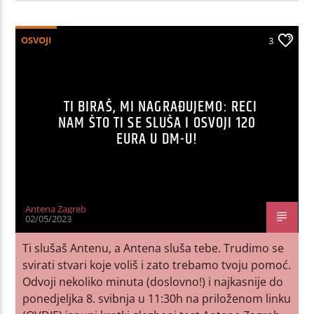
OSVOJI
3
TI BIRAŠ, MI NAGRAĐUJEMO: RECI
NAM ŠTO TI SE SLUŠA I OSVOJI 120
EURA U DM-U!
Antena Zagreb
02/05/2023
Ti slušaš Antenu, a Antena sluša tebe. Trudimo se
svirati stvari koje voliš i zato trebamo tvoju pomoć.
Odvoji nekoliko minuta (doslovno!) i najkasnije do
ponedjeljka 8. svibnja u 11:30h na priloženom linku