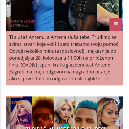
Antena Zagreb
21/08/2023
Ti slušaš Antenu, a Antena sluša tebe. Trudimo se
svirati stvari koje voliš i zato trebamo tvoju pomoć.
Odvoji nekoliko minuta (doslovno!) i najkasnije do
ponedjeljka 28. kolovoza u 11:00h na priloženom
linku (OVDJE) ispuni kratki glazbeni test Antene
Zagreb, na kraju odgovori na nagradno pitanje i
ako si prvi s točnim odgovorom ili najbliže […]
OSVOJI
2