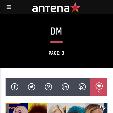
DM
PAGE: 3
5
OSVOJI
5