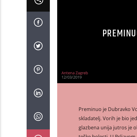
PREMINU
Antena Zagreb
12/03/2019
Preminuo je Dubravko Vorih
skladatelj. Vorih je bio j
glazbena unija jutros je o
teške bolesti. U Prljavom 