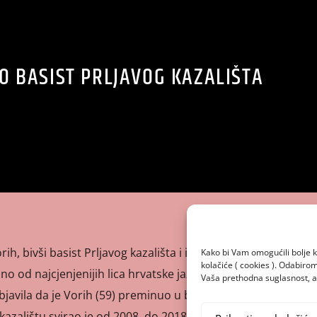
O BASIST PRLJAVOG KAZALIŠTA
, bivši basist Prljavog kazališta i istaknuti glazbenik i
Kako bi Vam omogućili bolje k
kolačiće ( cookies ). Odabir
edno od najcjenjenijih lica hrvatske jazz scene.Hrvatska
Vaša prethodna suglasnost, a 
bjavila da je Vorih (59) preminuo u bolnici nakon kratke i
kazalištu svirao je od 2008. do 2018. godine . Prošlog