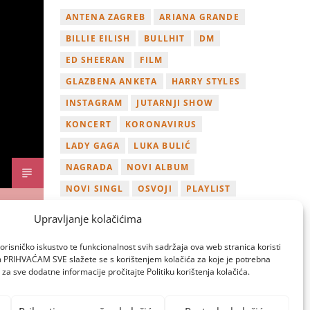
ANTENA ZAGREB
ARIANA GRANDE
BILLIE EILISH
BULLHIT
DM
ED SHEERAN
FILM
GLAZBENA ANKETA
HARRY STYLES
INSTAGRAM
JUTARNJI SHOW
KONCERT
KORONAVIRUS
LADY GAGA
LUKA BULIĆ
NAGRADA
NOVI ALBUM
NOVI SINGL
OSVOJI
PLAYLIST
TAMARA LOOS
TAYLOR SWIFT
Upravljanje kolačićima
TWITTER
VIDEO
YOUTUBE
orisničko iskustvo te funkcionalnost svih sadržaja ova web stranica koristi
ZAGREB
om PRIHVAĆAM SVE slažete se s korištenjem kolačića za koje je potrebna
za sve dodatne informacije pročitajte Politiku korištenja kolačića.