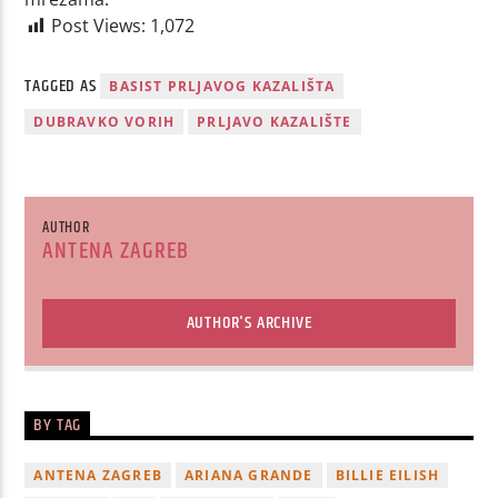
Post Views:
1,072
TAGGED AS
BASIST PRLJAVOG KAZALIŠTA
DUBRAVKO VORIH
PRLJAVO KAZALIŠTE
AUTHOR
ANTENA ZAGREB
AUTHOR'S ARCHIVE
BY TAG
ANTENA ZAGREB
ARIANA GRANDE
BILLIE EILISH