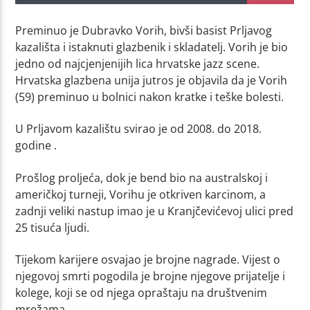
Preminuo je Dubravko Vorih, bivši basist Prljavog
kazališta i istaknuti glazbenik i skladatelj. Vorih je bio
jedno od najcjenjenijih lica hrvatske jazz scene.
Hrvatska glazbena unija jutros je objavila da je Vorih
(59) preminuo u bolnici nakon kratke i teške bolesti.
U Prljavom kazalištu svirao je od 2008. do 2018.
godine .
Prošlog proljeća, dok je bend bio na australskoj i
američkoj turneji, Vorihu je otkriven karcinom, a
zadnji veliki nastup imao je u Kranjčevićevoj ulici pred
25 tisuća ljudi.
Tijekom karijere osvajao je brojne nagrade. Vijest o
njegovoj smrti pogodila je brojne njegove prijatelje i
kolege, koji se od njega opraštaju na društvenim
mrežama.