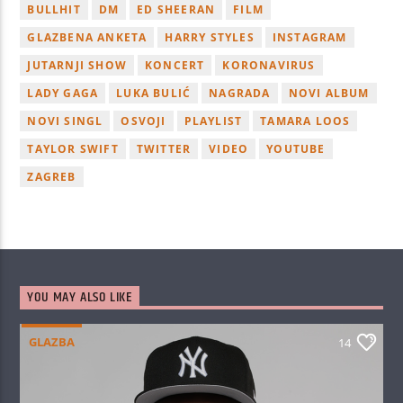
BULLHIT
DM
ED SHEERAN
FILM
GLAZBENA ANKETA
HARRY STYLES
INSTAGRAM
JUTARNJI SHOW
KONCERT
KORONAVIRUS
LADY GAGA
LUKA BULIĆ
NAGRADA
NOVI ALBUM
NOVI SINGL
OSVOJI
PLAYLIST
TAMARA LOOS
TAYLOR SWIFT
TWITTER
VIDEO
YOUTUBE
ZAGREB
YOU MAY ALSO LIKE
GLAZBA
14