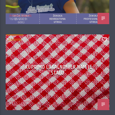
Antena Zagreb
16/05/2023
ZAGREB
4
KUPUJMO LOKALNO! JER NAM JE
STALO
Antena Zagreb
17/04/2020