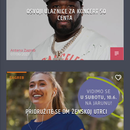
OSVOJI ULAZNICE ZA KONCERT 50
CENTA
Antena Zagreb
07/06/2023
ZAGREB
1
PRIDRUŽITE SE DM ŽENSKOJ UTRCI