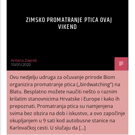
ZIMSKO PROMATRANJE PTICA OVAJ
VIKEND
Antena Zagreb
10/01/2020
Ovu nedjelju udruga za očuvanje prirode Biom
organizira promatranje ptica („birdwatching”) na
Blatu. Besplatno možete naučiti nešto o raznim
krilatim stanovnicima Hrvatske i Europe i kako ih
prepoznati. Promatranja ptica su namjenjena
svima bez obzira na dob i iskustvo, a ovo započinje
okupljanjem u 9 sati kod autobusne stanice na
Karlovačkoj cesti. U slučaju da […]