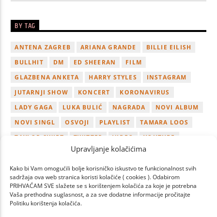
BY TAG
ANTENA ZAGREB
ARIANA GRANDE
BILLIE EILISH
BULLHIT
DM
ED SHEERAN
FILM
GLAZBENA ANKETA
HARRY STYLES
INSTAGRAM
JUTARNJI SHOW
KONCERT
KORONAVIRUS
LADY GAGA
LUKA BULIĆ
NAGRADA
NOVI ALBUM
NOVI SINGL
OSVOJI
PLAYLIST
TAMARA LOOS
TAYLOR SWIFT
TWITTER
VIDEO
YOUTUBE
Upravljanje kolačićima
ZAGREB
Kako bi Vam omogućili bolje korisničko iskustvo te funkcionalnost svih
sadržaja ova web stranica koristi kolačiće ( cookies ). Odabirom
PRIHVAĆAM SVE slažete se s korištenjem kolačića za koje je potrebna
Vaša prethodna suglasnost, a za sve dodatne informacije pročitajte
Politiku korištenja kolačića.