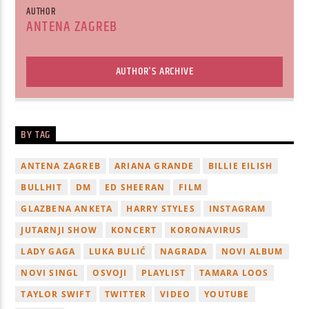
AUTHOR
ANTENA ZAGREB
AUTHOR'S ARCHIVE
BY TAG
ANTENA ZAGREB
ARIANA GRANDE
BILLIE EILISH
BULLHIT
DM
ED SHEERAN
FILM
GLAZBENA ANKETA
HARRY STYLES
INSTAGRAM
JUTARNJI SHOW
KONCERT
KORONAVIRUS
LADY GAGA
LUKA BULIĆ
NAGRADA
NOVI ALBUM
NOVI SINGL
OSVOJI
PLAYLIST
TAMARA LOOS
TAYLOR SWIFT
TWITTER
VIDEO
YOUTUBE