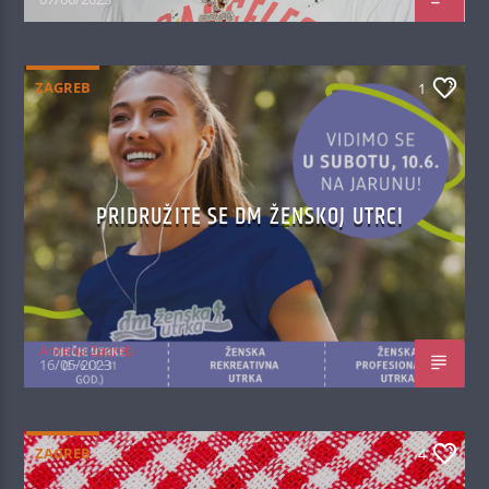
ZAGREB
1
PRIDRUŽITE SE DM ŽENSKOJ UTRCI
Antena Zagreb
16/05/2023
ZAGREB
4