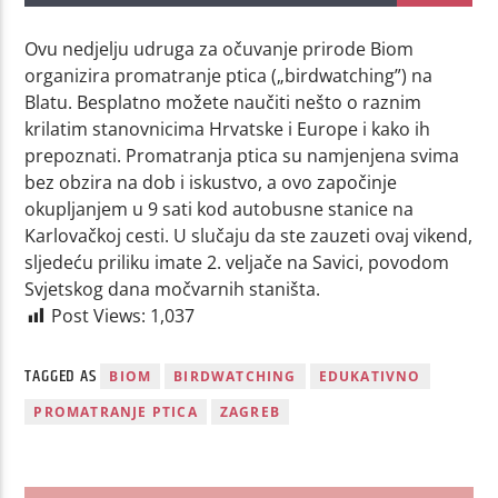
Ovu nedjelju udruga za očuvanje prirode Biom
organizira promatranje ptica („birdwatching”) na
Blatu. Besplatno možete naučiti nešto o raznim
krilatim stanovnicima Hrvatske i Europe i kako ih
prepoznati. Promatranja ptica su namjenjena svima
bez obzira na dob i iskustvo, a ovo započinje
okupljanjem u 9 sati kod autobusne stanice na
Karlovačkoj cesti. U slučaju da ste zauzeti ovaj vikend,
sljedeću priliku imate 2. veljače na Savici, povodom
Svjetskog dana močvarnih staništa.
Post Views:
1,037
TAGGED AS
BIOM
BIRDWATCHING
EDUKATIVNO
PROMATRANJE PTICA
ZAGREB