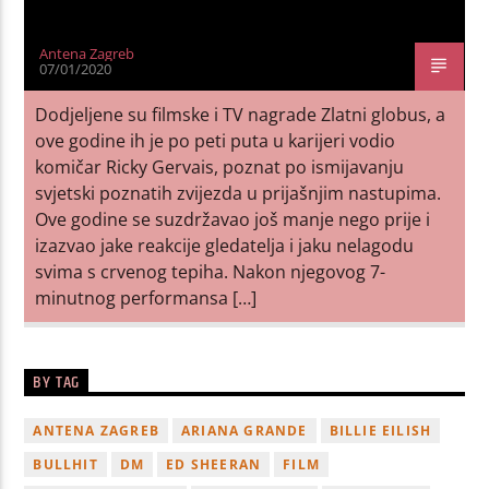
Antena Zagreb
07/01/2020
Dodjeljene su filmske i TV nagrade Zlatni globus, a
ove godine ih je po peti puta u karijeri vodio
komičar Ricky Gervais, poznat po ismijavanju
svjetski poznatih zvijezda u prijašnjim nastupima.
Ove godine se suzdržavao još manje nego prije i
izazvao jake reakcije gledatelja i jaku nelagodu
svima s crvenog tepiha. Nakon njegovog 7-
minutnog performansa […]
BY TAG
ANTENA ZAGREB
ARIANA GRANDE
BILLIE EILISH
BULLHIT
DM
ED SHEERAN
FILM