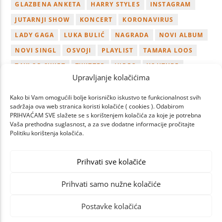
GLAZBENA ANKETA
HARRY STYLES
INSTAGRAM
JUTARNJI SHOW
KONCERT
KORONAVIRUS
LADY GAGA
LUKA BULIĆ
NAGRADA
NOVI ALBUM
NOVI SINGL
OSVOJI
PLAYLIST
TAMARA LOOS
TAYLOR SWIFT
TWITTER
VIDEO
YOUTUBE
Upravljanje kolačićima
ZAGREB
Kako bi Vam omogućili bolje korisničko iskustvo te funkcionalnost svih
sadržaja ova web stranica koristi kolačiće ( cookies ). Odabirom
PRIHVAĆAM SVE slažete se s korištenjem kolačića za koje je potrebna
Vaša prethodna suglasnost, a za sve dodatne informacije pročitajte
Politiku korištenja kolačića.
PAGES
Prihvati sve kolačiće
Prihvati samo nužne kolačiće
Postavke kolačića