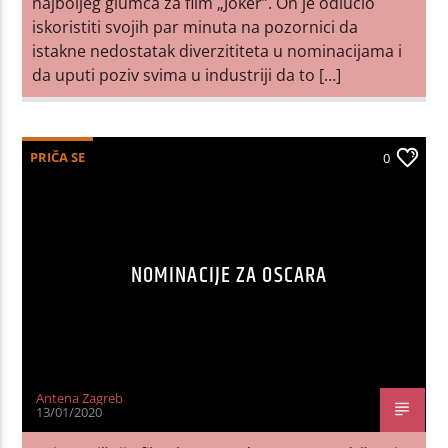
najboljeg glumca za film „Joker”. On je odlučio
iskoristiti svojih par minuta na pozornici da
istakne nedostatak diverzititeta u nominacijama i
da uputi poziv svima u industriji da to […]
PRIČA SE
0
NOMINACIJE ZA OSCARA
Antena Zagreb
13/01/2020