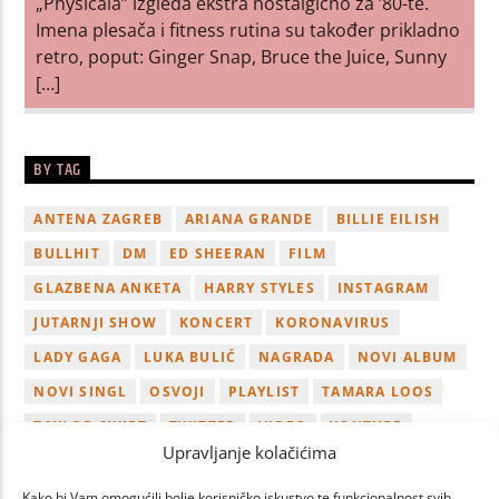
„Physicala” izgleda ekstra nostalgično za ’80-te.
Imena plesača i fitness rutina su također prikladno
retro, poput: Ginger Snap, Bruce the Juice, Sunny
[…]
BY TAG
ANTENA ZAGREB
ARIANA GRANDE
BILLIE EILISH
BULLHIT
DM
ED SHEERAN
FILM
GLAZBENA ANKETA
HARRY STYLES
INSTAGRAM
JUTARNJI SHOW
KONCERT
KORONAVIRUS
LADY GAGA
LUKA BULIĆ
NAGRADA
NOVI ALBUM
NOVI SINGL
OSVOJI
PLAYLIST
TAMARA LOOS
TAYLOR SWIFT
TWITTER
VIDEO
YOUTUBE
Upravljanje kolačićima
ZAGREB
Kako bi Vam omogućili bolje korisničko iskustvo te funkcionalnost svih