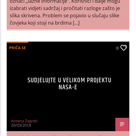
označi „lažne informacije”. Korisnici i dalje mogu
izabrati vidjeti sadržaj i pročitati razloge zašto je
slika skrivena. Problem se pojavio u slučaju slike
čovjeka koji stoji na brdima […]
PRIČA SE
0
SUDJELUJTE U VELIKOM PROJEKTU
NASA-E
Antena Zagreb
20/03/2018