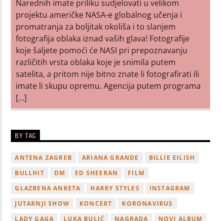
Narednih imate priliku sudjelovati u velikom
projektu američke NASA-e globalnog učenja i
promatranja za boljitak okoliša i to slanjem
fotografija oblaka iznad vaših glava! Fotografije
koje šaljete pomoći će NASI pri prepoznavanju
različitih vrsta oblaka koje je snimila putem
satelita, a pritom nije bitno znate li fotografirati ili
imate li skupu opremu. Agencija putem programa
[…]
BY TAG
ANTENA ZAGREB
ARIANA GRANDE
BILLIE EILISH
BULLHIT
DM
ED SHEERAN
FILM
GLAZBENA ANKETA
HARRY STYLES
INSTAGRAM
JUTARNJI SHOW
KONCERT
KORONAVIRUS
LADY GAGA
LUKA BULIĆ
NAGRADA
NOVI ALBUM