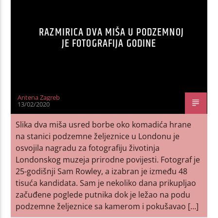
RAZMIRICA DVA MIŠA U PODZEMNOJ
JE FOTOGRAFIJA GODINE
Antena Zagreb
13/02/2020
Slika dva miša usred borbe oko komadića hrane
na stanici podzemne željeznice u Londonu je
osvojila nagradu za fotografiju životinja
Londonskog muzeja prirodne povijesti. Fotograf je
25-godišnji Sam Rowley, a izabran je između 48
tisuća kandidata. Sam je nekoliko dana prikupljao
začuđene poglede putnika dok je ležao na podu
podzemne željeznice sa kamerom i pokušavao […]