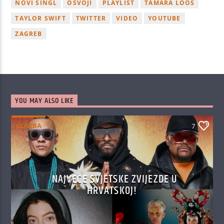
NOVI SINGL
OSVOJI
PLAYLIST
TAMARA LOOS
TAYLOR SWIFT
TWITTER
VIDEO
YOUTUBE
ZAGREB
YOU MAY ALSO LIKE
GLAZBA
7
NAJVEĆE SVJETSKE ZVIJEZDE U
HRVATSKOJ!