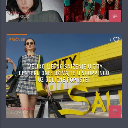
Antena Zagreb
29/01/2026
PRIČA SE
1
VELIKO LJETNO SNIŽENJE U CITY
CENTERU ONE: UŽIVAJTE U SHOPPINGU
UZ ODLIČNE POPUSTE!
Antena Zagreb
23/06/2025