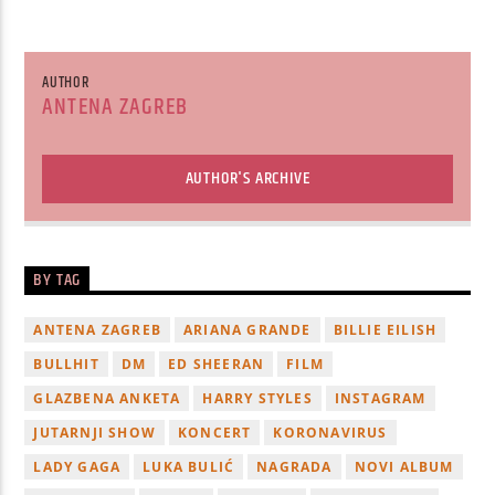
AUTHOR
ANTENA ZAGREB
AUTHOR'S ARCHIVE
BY TAG
ANTENA ZAGREB
ARIANA GRANDE
BILLIE EILISH
BULLHIT
DM
ED SHEERAN
FILM
GLAZBENA ANKETA
HARRY STYLES
INSTAGRAM
JUTARNJI SHOW
KONCERT
KORONAVIRUS
LADY GAGA
LUKA BULIĆ
NAGRADA
NOVI ALBUM