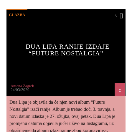
GLAZBA
0
DUA LIPA RANIJE IZDAJE
“FUTURE NOSTALGIA”
Antena Zagreb
24/03/2020
Dua Lipa je objavila da će njen novi album “Future
Nostalgia” izaći ranije. Album je trebao doći 3. travnja, a
novi datum izlaska je 27. ožujka, ovaj petak. Dua Lipa je
promjenu datuma objavila jučer uživo na Instagramu, uz
objašnjenje da album izlazi ranije zbog koronavirusa: