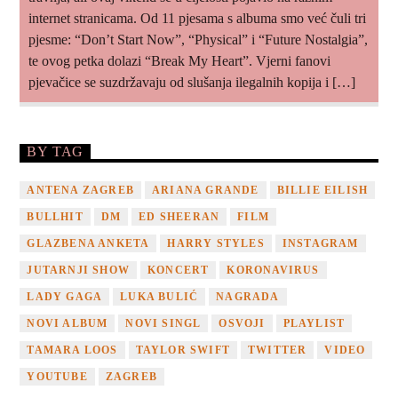
internet stranicama. Od 11 pjesama s albuma smo već čuli tri
pjesme: “Don’t Start Now”, “Physical” i “Future Nostalgia”,
te ovog petka dolazi “Break My Heart”. Vjerni fanovi
pjevačice se suzdržavaju od slušanja ilegalnih kopija i […]
BY TAG
ANTENA ZAGREB
ARIANA GRANDE
BILLIE EILISH
BULLHIT
DM
ED SHEERAN
FILM
GLAZBENA ANKETA
HARRY STYLES
INSTAGRAM
JUTARNJI SHOW
KONCERT
KORONAVIRUS
LADY GAGA
LUKA BULIĆ
NAGRADA
NOVI ALBUM
NOVI SINGL
OSVOJI
PLAYLIST
TAMARA LOOS
TAYLOR SWIFT
TWITTER
VIDEO
YOUTUBE
ZAGREB