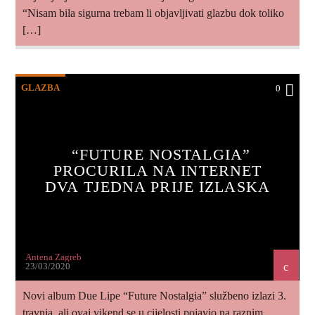
“Nisam bila sigurna trebam li objavljivati glazbu dok toliko
[…]
GLAZBA
0
“FUTURE NOSTALGIA”
PROCURILA NA INTERNET
DVA TJEDNA PRIJE IZLASKA
Antena Zagreb
23/03/2020
Novi album Due Lipe “Future Nostalgia” službeno izlazi 3.
travnja, ali ovaj vikend se u cijelosti pojavio na raznim