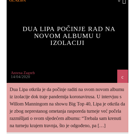
GLAZBA
0
DUA LIPA POČINJE RAD NA
NOVOM ALBUMU U
IZOLACIJI
Antena Zagreb
14/04/2020
Dua Lipa otkrila je da počinje raditi na svom novom albumu
iz izolacije dok traje pandemija koronavirusa. U intervjuu s
Willom Manningom na showu Big Top 40, Lipa je otkrila da
je zbog neprestanog ometanja rasporeda turneje već počela
razmišljati o svom sljedećem albumu: “Trebala sam krenuti
na turneju krajem travnja, što je odgođeno, pa […]