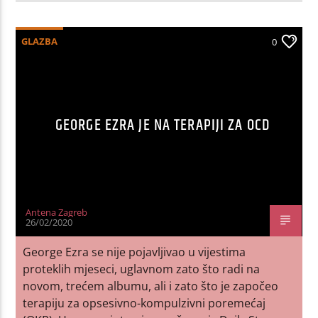
GLAZBA
0
GEORGE EZRA JE NA TERAPIJI ZA OCD
Antena Zagreb
26/02/2020
George Ezra se nije pojavljivao u vijestima
proteklih mjeseci, uglavnom zato što radi na
novom, trećem albumu, ali i zato što je započeo
terapiju za opsesivno-kompulzivni poremećaj