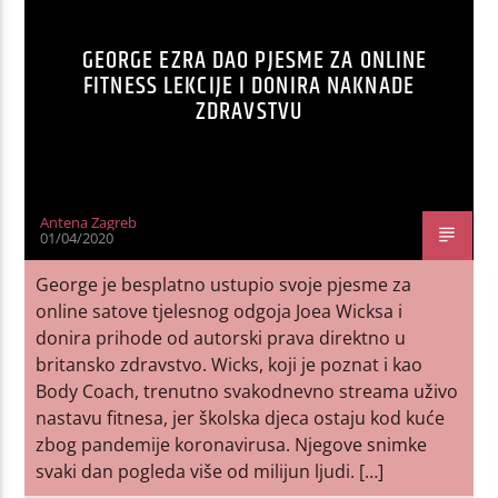
GEORGE EZRA DAO PJESME ZA ONLINE
FITNESS LEKCIJE I DONIRA NAKNADE
ZDRAVSTVU
Antena Zagreb
01/04/2020
George je besplatno ustupio svoje pjesme za
online satove tjelesnog odgoja Joea Wicksa i
donira prihode od autorski prava direktno u
britansko zdravstvo. Wicks, koji je poznat i kao
Body Coach, trenutno svakodnevno streama uživo
nastavu fitnesa, jer školska djeca ostaju kod kuće
zbog pandemije koronavirusa. Njegove snimke
svaki dan pogleda više od milijun ljudi. […]