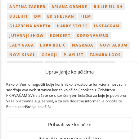
ANTENA ZAGREB
ARIANA GRANDE
BILLIE EILISH
BULLHIT
DM
ED SHEERAN
FILM
GLAZBENA ANKETA
HARRY STYLES
INSTAGRAM
JUTARNJI SHOW
KONCERT
KORONAVIRUS
LADY GAGA
LUKA BULIĆ
NAGRADA
NOVI ALBUM
NOVI SINGL
OSVOJI
PLAYLIST
TAMARA LOOS
TAYLOR SWIFT
TWITTER
VIDEO
YOUTUBE
Upravljanje kolačićima
ZAGREB
Kako bi Vam omogućili bolje korisničko iskustvo te funkcionalnost svih
sadržaja ova web stranica koristi kolačiće ( cookies ). Odabirom
PRIHVAĆAM SVE slažete se s korištenjem kolačića za koje je potrebna
Vaša prethodna suglasnost, a za sve dodatne informacije pročitajte
Politiku korištenja kolačića.
PAGES
Prihvati sve kolačiće
Prihvati samo nužne kolačiće