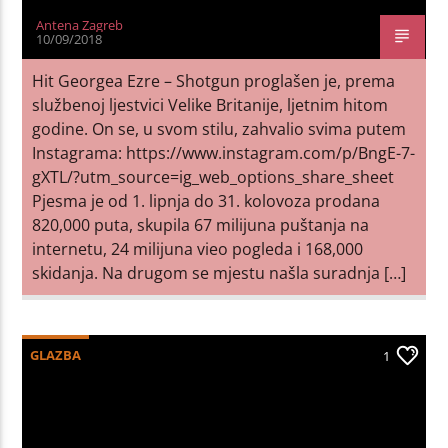
Antena Zagreb
10/09/2018
Hit Georgea Ezre – Shotgun proglašen je, prema
službenoj ljestvici Velike Britanije, ljetnim hitom
godine. On se, u svom stilu, zahvalio svima putem
Instagrama: https://www.instagram.com/p/BngE-7-
gXTL/?utm_source=ig_web_options_share_sheet
Pjesma je od 1. lipnja do 31. kolovoza prodana
820,000 puta, skupila 67 milijuna puštanja na
internetu, 24 milijuna vieo pogleda i 168,000
skidanja. Na drugom se mjestu našla suradnja […]
GLAZBA
1