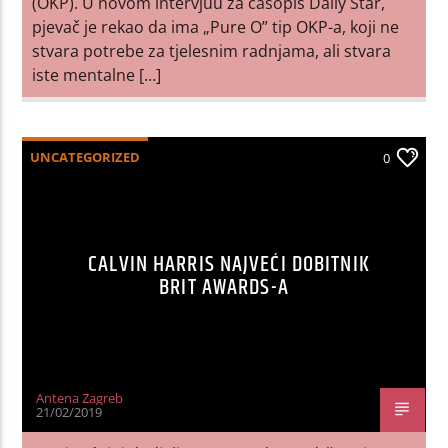
(OKP). U novom intervjuu za časopis Daily Star,
pjevač je rekao da ima „Pure O” tip OKP-a, koji ne
stvara potrebe za tjelesnim radnjama, ali stvara
iste mentalne […]
UNCATEGORIZED
0
CALVIN HARRIS NAJVEĆI DOBITNIK
BRIT AWARDS-A
Antena Zagreb
21/02/2019