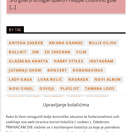
[…]
BY TAG
ANTENA ZAGREB
ARIANA GRANDE
BILLIE EILISH
BULLHIT
DM
ED SHEERAN
FILM
GLAZBENA ANKETA
HARRY STYLES
INSTAGRAM
JUTARNJI SHOW
KONCERT
KORONAVIRUS
LADY GAGA
LUKA BULIĆ
NAGRADA
NOVI ALBUM
NOVI SINGL
OSVOJI
PLAYLIST
TAMARA LOOS
TAYLOR SWIFT
TWITTER
VIDEO
YOUTUBE
Upravljanje kolačićima
ZAGREB
Kako bi Vam omogućili bolje korisničko iskustvo te funkcionalnost svih
sadržaja ova web stranica koristi kolačiće ( cookies ). Odabirom
PRIHVAĆAM SVE slažete se s korištenjem kolačića za koje je potrebna