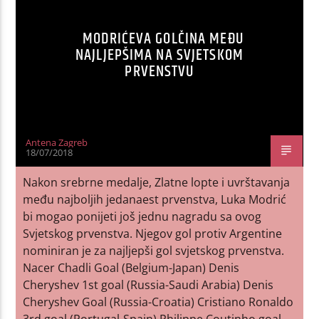
MODRIĆEVA GOLČINA MEĐU
NAJLJEPŠIMA NA SVJETSKOM
PRVENSTVU
Antena Zagreb
18/07/2018
Nakon srebrne medalje, Zlatne lopte i uvrštavanja
među najboljih jedanaest prvenstva, Luka Modrić
bi mogao ponijeti još jednu nagradu sa ovog
Svjetskog prvenstva. Njegov gol protiv Argentine
nominiran je za najljepši gol svjetskog prvenstva.
Nacer Chadli Goal (Belgium-Japan) Denis
Cheryshev 1st goal (Russia-Saudi Arabia) Denis
Cheryshev Goal (Russia-Croatia) Cristiano Ronaldo
3rd goal (Portugal-Spain) Philippe Coutinho goal