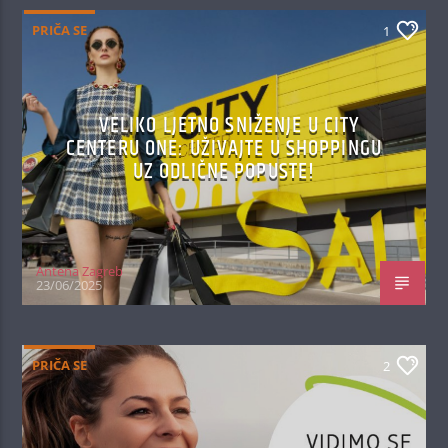
PRIČA SE
1
VELIKO LJETNO SNIŽENJE U CITY
CENTERU ONE: UŽIVAJTE U SHOPPINGU
UZ ODLIČNE POPUSTE!
Antena Zagreb
23/06/2025
PRIČA SE
2