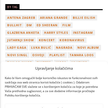
BY TAG
ANTENA ZAGREB
ARIANA GRANDE
BILLIE EILISH
BULLHIT
DM
ED SHEERAN
FILM
GLAZBENA ANKETA
HARRY STYLES
INSTAGRAM
JUTARNJI SHOW
KONCERT
KORONAVIRUS
LADY GAGA
LUKA BULIĆ
NAGRADA
NOVI ALBUM
NOVI SINGL
OSVOJI
PLAYLIST
TAMARA LOOS
TAYLOR SWIFT
TWITTER
VIDEO
YOUTUBE
Upravljanje kolačićima
ZAGREB
Kako bi Vam omogućili bolje korisničko iskustvo te funkcionalnost svih
sadržaja ova web stranica koristi kolačiće ( cookies ). Odabirom
PRIHVAĆAM SVE slažete se s korištenjem kolačića za koje je potrebna
Vaša prethodna suglasnost, a za sve dodatne informacije pročitajte
Politiku korištenja kolačića.
PAGES