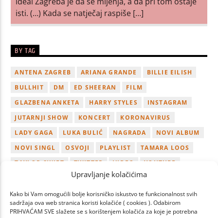
ideal Zagreba je da se mijenja, a da pri tom ostaje
isti. (…) Kada se natječaj raspiše […]
BY TAG
ANTENA ZAGREB
ARIANA GRANDE
BILLIE EILISH
BULLHIT
DM
ED SHEERAN
FILM
GLAZBENA ANKETA
HARRY STYLES
INSTAGRAM
JUTARNJI SHOW
KONCERT
KORONAVIRUS
LADY GAGA
LUKA BULIĆ
NAGRADA
NOVI ALBUM
NOVI SINGL
OSVOJI
PLAYLIST
TAMARA LOOS
TAYLOR SWIFT
TWITTER
VIDEO
YOUTUBE
Upravljanje kolačićima
ZAGREB
Kako bi Vam omogućili bolje korisničko iskustvo te funkcionalnost svih
sadržaja ova web stranica koristi kolačiće ( cookies ). Odabirom
PRIHVAĆAM SVE slažete se s korištenjem kolačića za koje je potrebna