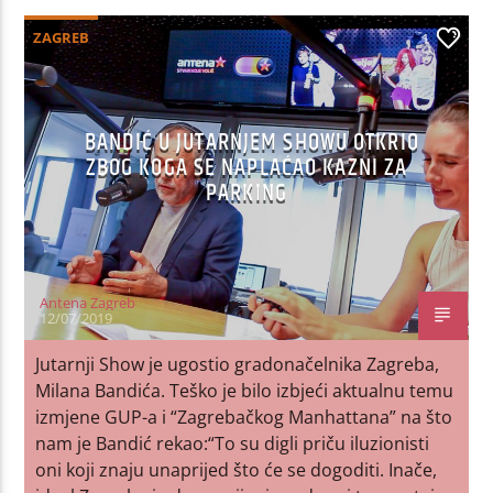
ZAGREB
1
BANDIĆ U JUTARNJEM SHOWU OTKRIO
ZBOG KOGA SE NAPLAĆAO KAZNI ZA
PARKING
Antena Zagreb
12/07/2019
Jutarnji Show je ugostio gradonačelnika Zagreba,
Milana Bandića. Teško je bilo izbjeći aktualnu temu
izmjene GUP-a i “Zagrebačkog Manhattana” na što
nam je Bandić rekao:“To su digli priču iluzionisti
oni koji znaju unaprijed što će se dogoditi. Inače,