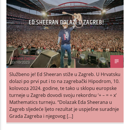
ED SHEERAN DOLAZI U ZAGREB!
Antena Zagreb
20/10/2023
Službeno je! Ed Sheeran stiže u Zagreb. U Hrvatsku
dolazi po prvi put i to na zagrebački Hipodrom, 10.
kolovoza 2024. godine, te tako u sklopu europske
turneje u Zagreb dovodi svoju rekordnu ‘+ – = ÷ x’
Mathematics turneju. “Dolazak Eda Sheerana u
Zagreb sljedeće ljeto rezultat je uspješne suradnje
Grada Zagreba i njegovog […]