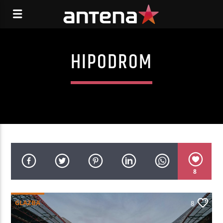
HIPODROM
8
GLAZBA
8