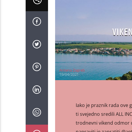
VIKE
Antena Zagreb
19/04/2021
Iako je praznik rada ove 
ti svejedno sredili ALL I
trodnevni vikend odmor u
napraviti je zapratiti @an