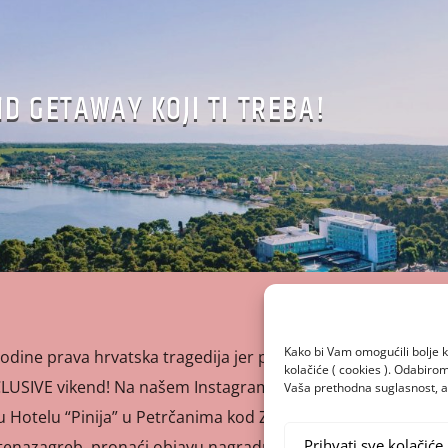
ND GETAWAY KOJI TI TREBA!
Kako bi Vam omogućili bolje k
godine prava hrvatska tragedija jer pada u subotu – mi smo
kolačiće ( cookies ). Odabir
NCLUSIVE vikend! Na našem Instagram profilu možeš osvojiti
Vaša prethodna suglasnost, a 
 Hotelu “Pinija” u Petrčanima kod Zadra. Sve što trebaš
Prihvati sve kolačiće
tenazagreb, pronaći objavu nagradne igre i slijediti