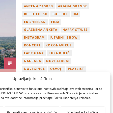
ANTENA ZAGREB
ARIANA GRANDE
BILLIE EILISH
BULLHIT
DM
ED SHEERAN
FILM
GLAZBENA ANKETA
HARRY STYLES
INSTAGRAM
JUTARNJI SHOW
KONCERT
KORONAVIRUS
LADY GAGA
LUKA BULIĆ
NAGRADA
NOVI ALBUM
NOVI SINGL
OSVOJI
PLAYLIST
TAMARA LOOS
TAYLOR SWIFT
Upravljanje kolačićima
TWITTER
VIDEO
YOUTUBE
orisničko iskustvo te funkcionalnost svih sadržaja ova web stranica koristi
ZAGREB
om PRIHVAĆAM SVE slažete se s korištenjem kolačića za koje je potrebna
za sve dodatne informacije pročitajte Politiku korištenja kolačića.
Prihvati samo nužne kolačiće
Postavke kolačića