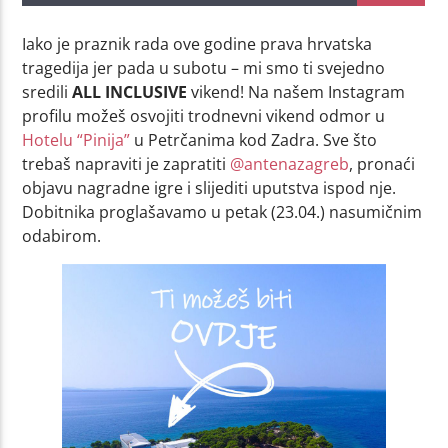
Iako je praznik rada ove godine prava hrvatska
tragedija jer pada u subotu – mi smo ti svejedno
sredili
ALL INCLUSIVE
vikend! Na našem Instagram
profilu možeš osvojiti trodnevni vikend odmor u
Hotelu “Pinija”
u Petrčanima kod Zadra. Sve što
trebaš napraviti je zapratiti
@antenazagreb
, pronaći
objavu nagradne igre i slijediti uputstva ispod nje.
Dobitnika proglašavamo u petak (23.04.) nasumičnim
odabirom.