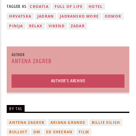
TAGGED AS
CROATIA
FULL OF LIFE
HOTEL
HRVATSKA
JADRAN
JADRANSKO MORE
ODMOR
PINIJA
RELAX
VIKEND
ZADAR
AUTHOR
ANTENA ZAGREB
AUTHOR'S ARCHIVE
BY TAG
ANTENA ZAGREB
ARIANA GRANDE
BILLIE EILISH
BULLHIT
DM
ED SHEERAN
FILM