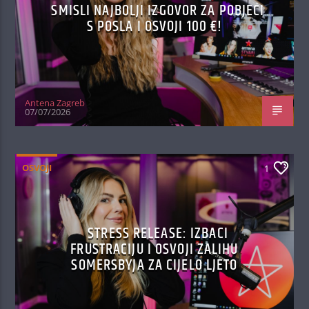
SMISLI NAJBOLJI IZGOVOR ZA POBJEĆI
S POSLA I OSVOJI 100 €!
Antena Zagreb
07/07/2026
OSVOJI
1
STRESS RELEASE: IZBACI
FRUSTRACIJU I OSVOJI ZALIHU
SOMERSBYJA ZA CIJELO LJETO