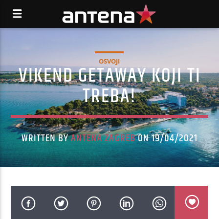
OSVOJI
VIKEND GETAWAY KOJI TI
TREBA!
WRITTEN BY
ANTENA ZAGREB
ON 19/04/2021