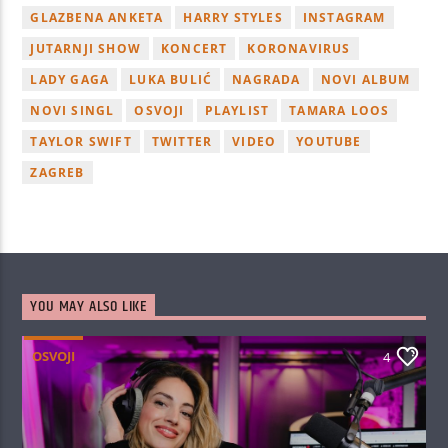
GLAZBENA ANKETA
HARRY STYLES
INSTAGRAM
JUTARNJI SHOW
KONCERT
KORONAVIRUS
LADY GAGA
LUKA BULIĆ
NAGRADA
NOVI ALBUM
NOVI SINGL
OSVOJI
PLAYLIST
TAMARA LOOS
TAYLOR SWIFT
TWITTER
VIDEO
YOUTUBE
ZAGREB
YOU MAY ALSO LIKE
OSVOJI
4