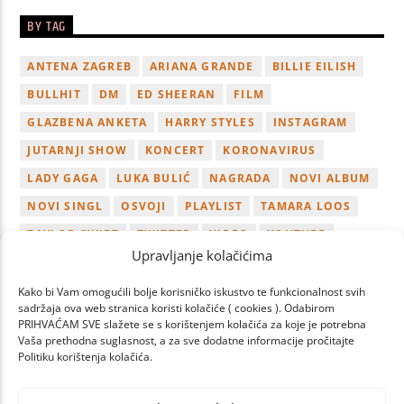
BY TAG
ANTENA ZAGREB
ARIANA GRANDE
BILLIE EILISH
BULLHIT
DM
ED SHEERAN
FILM
GLAZBENA ANKETA
HARRY STYLES
INSTAGRAM
JUTARNJI SHOW
KONCERT
KORONAVIRUS
LADY GAGA
LUKA BULIĆ
NAGRADA
NOVI ALBUM
NOVI SINGL
OSVOJI
PLAYLIST
TAMARA LOOS
TAYLOR SWIFT
TWITTER
VIDEO
YOUTUBE
Upravljanje kolačićima
ZAGREB
Kako bi Vam omogućili bolje korisničko iskustvo te funkcionalnost svih
sadržaja ova web stranica koristi kolačiće ( cookies ). Odabirom
PRIHVAĆAM SVE slažete se s korištenjem kolačića za koje je potrebna
Vaša prethodna suglasnost, a za sve dodatne informacije pročitajte
Politiku korištenja kolačića.
PAGES