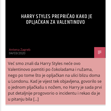
HARRY STYLES PREPRIČAO KAKO JE
OPLJAČKAN ZA VALENTINOVO
Antena Zagreb
04/03/2020
Već smo znali da Harry Styles neće ovo
Valentinovo pamtiti po čokoladama i ružama,
nego po tome što je opljačkan na ulici blizu doma
u Londonu. Kad je vijest tek objavljena, govorilo se
o jednom pljačkašu s nožem, no Harry je sada prvi
put detaljnije progovorio o incidentu i rekao da je
u pitanju bila […]