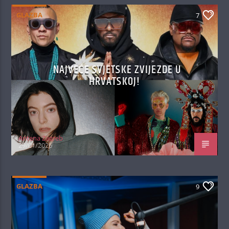
GLAZBA
7
NAJVEĆE SVJETSKE ZVIJEZDE U
HRVATSKOJ!
Antena Zagreb
29/01/2026
GLAZBA
9