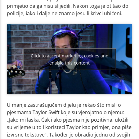
primjetio da ga nisu slijedili. Nakon toga je otišao do
policije, iako i dalje ne znamo jesu li krivci uhićeni.
Click to accept marketing cookies and
enable this content
U manje zastrašujučem dijelu je rekao što misli o
pjesmama Taylor Swift koje su vjerojatno o njemu:
„Jako mi laska. Čak i ako pjesma nije pozitivna, uložili
su vrijeme u to i koristeći Taylor kao primjer, ona piše
izvrsne tekstove”. Također je obradio jednu od svojih