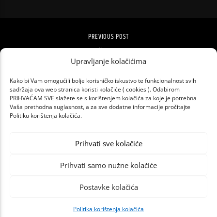
PREVIOUS POST
BESPLATNA IZLOŽBA I KONCERT ZA DAN
ŽENA U MUZEJU GRADA ZAGREBA
Upravljanje kolačićima
Kako bi Vam omogućili bolje korisničko iskustvo te funkcionalnost svih
sadržaja ova web stranica koristi kolačiće ( cookies ). Odabirom
PRIHVAĆAM SVE slažete se s korištenjem kolačića za koje je potrebna
Vaša prethodna suglasnost, a za sve dodatne informacije pročitajte
Politiku korištenja kolačića.
Prihvati sve kolačiće
Prihvati samo nužne kolačiće
Postavke kolačića
Politika korištenja kolačića