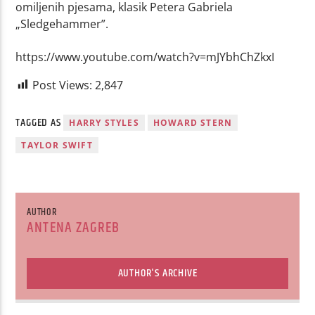
omiljenih pjesama, klasik Petera Gabriela
„Sledgehammer”.
https://www.youtube.com/watch?v=mJYbhChZkxI
Post Views:
2,847
TAGGED AS
HARRY STYLES
HOWARD STERN
TAYLOR SWIFT
AUTHOR
ANTENA ZAGREB
AUTHOR'S ARCHIVE