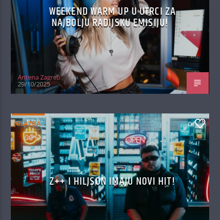
WEEKEND WARM UP U UTRCI ZA
NAJBOLJU RADIJSKU EMISIJU!
Antena Zagreb
29/10/2025
GLAZBA
0
Z++ I HILJSON IMAJU NOVI HIT!