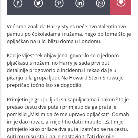
Već smo znali da Harry Styles neće ovo Valentinovo
pamtiti po čokoladama i ružama, nego po tome što je
opljačkan na ulici blizu doma u Londonu.
Kad je vijest tek objavljena, govorilo se o jednom
pljačkašu s nožem, no Harry je sada prvi put
detaljnije progovorio o incidentu i rekao da je u
pitanju bila grupa ljudi. Na Howard Stern Showu je
prepričao točno što se dogodilo.
Primjetio je grupu ljudi sa kapuljačama i nakon što je
prešao cestu dva puta i primjetio da ga prate je
pomislio „Mislim da će me upravo opljačkat”. Odmah
im je dao novac, ali nije htio dati i mobitel. Zatim je
primjetio kako prilaze dva auta i zatrčao se na cestu.
Auti mu nisu stali, pa je nastavio trčati dok nije